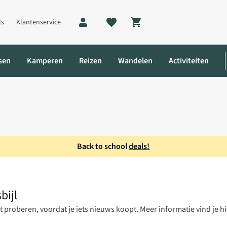
ls
Klantenservice
Shopping cart
sen
Kamperen
Reizen
Wandelen
Activiteiten
Back to school
deals!
bijl
st proberen, voordat je iets nieuws koopt. Meer informatie vind je h