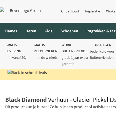
Onderhoud
Reparatie
Winke
Dames
Heren
Kids
Schoenen
Rugzakken & tas
GRATIS
GRATIS
WORD
365 DAGEN
LEVERING
RETOURNEREN
BUITENVRIEND
bedenktijd voor
vanaf 50,-
in de winkels
gratis 1 jaar extra
Buitenvrienden
garantie
Black Diamond
Verhuur - Glacier Pickel IJs
Dit product kun je huren! Zo kun je een product of activiteit eer