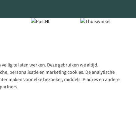
veilig te laten werken. Deze gebruiken we altijd.
Algeme
che, personalisatie en marketing cookies. De analytische
voorwa
nter maken voor elke bezoeker, middels IP-adres en andere
|
partners.
Priva
polic
|
Cook
polic
|
© 202