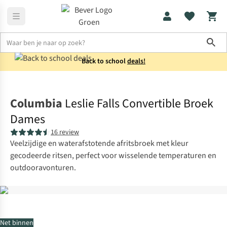
Sho
Back to school
deals!
Broeken
Afritsbroeken
Columbia
Leslie Falls Convertible Broek
Dames
16 review
Veelzijdige en waterafstotende afritsbroek met kleur
gecodeerde ritsen, perfect voor wisselende temperaturen en
outdooravonturen.
Net binnen