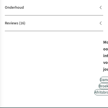
Onderhoud
Reviews
(16)
Mo
oo
in
vo
jo
Dam
Broe
Afritsb