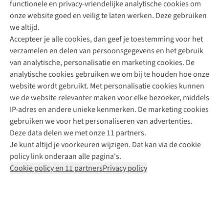
functionele en privacy-vriendelijke analytische cookies om
onze website goed en veilig te laten werken. Deze gebruiken
Direct advies van een Buitenexpert
we altijd.
Accepteer je alle cookies, dan geef je toestemming voor het
+31 (0)85 888 50 88
verzamelen en delen van persoonsgegevens en het gebruik
+31 6 12 28 49 80
van analytische, personalisatie en marketing cookies. De
analytische cookies gebruiken we om bij te houden hoe onze
Contactformulier
website wordt gebruikt. Met personalisatie cookies kunnen
we de website relevanter maken voor elke bezoeker, middels
IP-adres en andere unieke kenmerken. De marketing cookies
Algeme
gebruiken we voor het personaliseren van advertenties.
voorwa
Deze data delen we met onze 11 partners.
|
Je kunt altijd je voorkeuren wijzigen. Dat kan via de cookie
Priva
policy link onderaan alle pagina's.
polic
Cookie policy en 11 partners
Privacy policy
|
Cook
polic
|