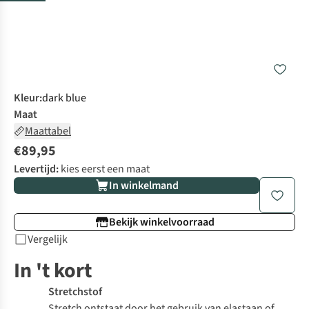
Kleur
:
dark blue
Maat
Maattabel
€89,95
Levertijd:
kies eerst een maat
In winkelmand
Bekijk winkelvoorraad
Vergelijk
In 't kort
Stretchstof
Stretch ontstaat door het gebruik van elastaan of