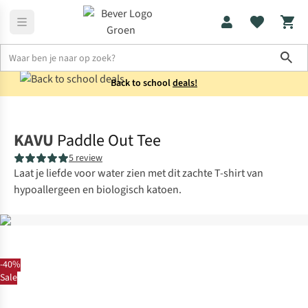
Sho
Back to school
deals!
Shirts
T-shirts
KAVU
Paddle Out Tee
5 review
Laat je liefde voor water zien met dit zachte T-shirt van
hypoallergeen en biologisch katoen.
-40%
Sale