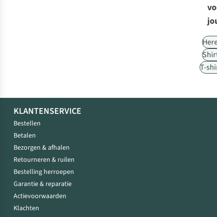
vo
jo
Her
Shir
T-shi
KLANTENSERVICE
Bestellen
Betalen
Bezorgen & afhalen
Retourneren & ruilen
Bestelling herroepen
Garantie & reparatie
Actievoorwaarden
Klachten