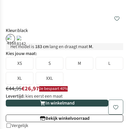
Kleur
:
black
%
%
Het model is
183 cm
lang en draagt maat
M
.
Kies jouw maat:
XS
S
M
L
XL
XXL
€44,95
€26,97
Je bespaart 40%
Levertijd:
kies eerst een maat
In winkelmand
Bekijk winkelvoorraad
Vergelijk