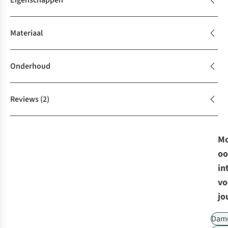
Eigenschappen
Materiaal
Onderhoud
Reviews
(2)
Mo
oo
in
vo
jo
Dam