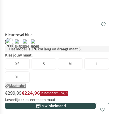
Kleur
:
royal blue
%
Het model is
176 cm
lang en draagt maat
S
.
Kies jouw maat:
XS
S
M
L
XL
Maattabel
€299,95
€224,96
Je bespaart €74,99
Levertijd:
kies eerst een maat
In winkelmand