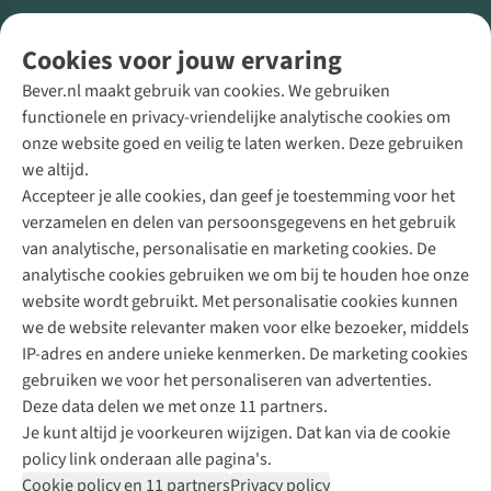
Volg ons voor meer Buiten
Cookies voor jouw ervaring
Bever.nl maakt gebruik van cookies. We gebruiken
functionele en privacy-vriendelijke analytische cookies om
onze website goed en veilig te laten werken. Deze gebruiken
Direct advies van een Buitenexpert
we altijd.
Accepteer je alle cookies, dan geef je toestemming voor het
+31 (0)85 888 50 88
verzamelen en delen van persoonsgegevens en het gebruik
+31 6 12 28 49 80
van analytische, personalisatie en marketing cookies. De
analytische cookies gebruiken we om bij te houden hoe onze
Contactformulier
website wordt gebruikt. Met personalisatie cookies kunnen
we de website relevanter maken voor elke bezoeker, middels
IP-adres en andere unieke kenmerken. De marketing cookies
Algeme
gebruiken we voor het personaliseren van advertenties.
voorwa
Deze data delen we met onze 11 partners.
|
Je kunt altijd je voorkeuren wijzigen. Dat kan via de cookie
Priva
policy link onderaan alle pagina's.
polic
Cookie policy en 11 partners
Privacy policy