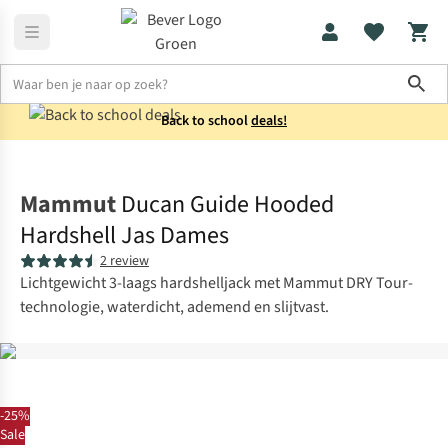
Sho
Back to school
deals!
Jassen
Regenjassen
Mammut
Ducan Guide Hooded
Hardshell Jas Dames
2 review
Lichtgewicht 3-laags hardshelljack met Mammut DRY Tour-
technologie, waterdicht, ademend en slijtvast.
-25%
Sale