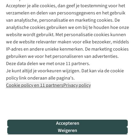
Accepteer je alle cookies, dan geef je toestemming voor het
+31 (0)85 888 50 88
verzamelen en delen van persoonsgegevens en het gebruik
+31 6 12 28 49 80
van analytische, personalisatie en marketing cookies. De
analytische cookies gebruiken we om bij te houden hoe onze
Contactformulier
website wordt gebruikt. Met personalisatie cookies kunnen
we de website relevanter maken voor elke bezoeker, middels
IP-adres en andere unieke kenmerken. De marketing cookies
Algeme
gebruiken we voor het personaliseren van advertenties.
voorwa
Deze data delen we met onze 11 partners.
|
Je kunt altijd je voorkeuren wijzigen. Dat kan via de cookie
Priva
policy link onderaan alle pagina's.
polic
Cookie policy en 11 partners
Privacy policy
|
Cook
polic
|
© 202
Accepteren
Bever
Weigeren
B.V. Al