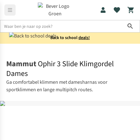
Sho
Back to school
deals!
Klimuitrusting
Klimgordels
Mammut
Ophir 3 Slide Klimgordel
Dames
Ga comfortabel klimmen met damesharnas voor
sportklimmen en lange multipitch routes.