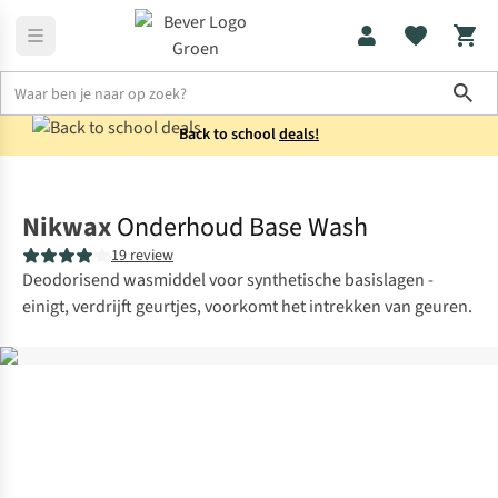
Sho
Back to school
deals!
Uitrusting
Collectie
Nikwax
Onderhoud Base Wash
19 review
Deodorisend wasmiddel voor synthetische basislagen -
einigt, verdrijft geurtjes, voorkomt het intrekken van geuren.