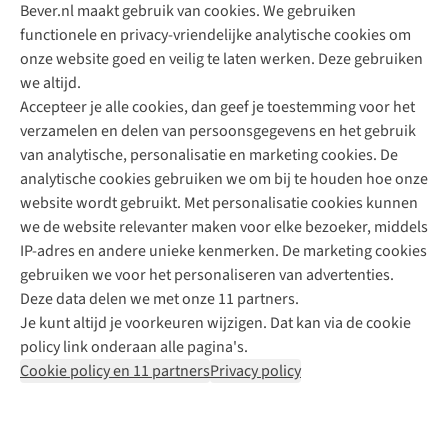
Bever.nl maakt gebruik van cookies. We gebruiken
functionele en privacy-vriendelijke analytische cookies om
onze website goed en veilig te laten werken. Deze gebruiken
Direct advies van een Buitenexpert
we altijd.
Accepteer je alle cookies, dan geef je toestemming voor het
+31 (0)85 888 50 88
verzamelen en delen van persoonsgegevens en het gebruik
+31 6 12 28 49 80
van analytische, personalisatie en marketing cookies. De
analytische cookies gebruiken we om bij te houden hoe onze
Contactformulier
website wordt gebruikt. Met personalisatie cookies kunnen
we de website relevanter maken voor elke bezoeker, middels
IP-adres en andere unieke kenmerken. De marketing cookies
Algeme
gebruiken we voor het personaliseren van advertenties.
voorwa
Deze data delen we met onze 11 partners.
|
Je kunt altijd je voorkeuren wijzigen. Dat kan via de cookie
Priva
policy link onderaan alle pagina's.
polic
Cookie policy en 11 partners
Privacy policy
|
Cook
polic