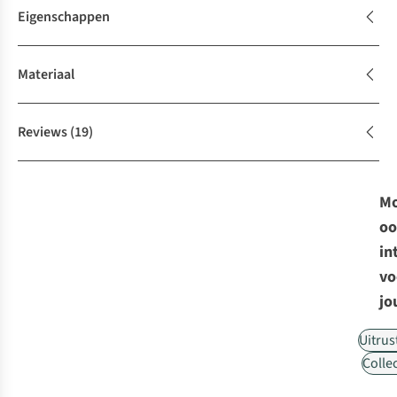
Eigenschappen
Materiaal
Reviews
(19)
Mo
oo
in
vo
jo
Uitrus
Collec