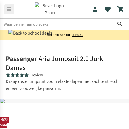
Sho
Back to school
deals!
Jurken & rokken
Jurken
Passenger
Aria Jumpsuit 2.0 Jurk
Dames
1 review
Draag deze jumpsuit voor relaxte dagen met zachte stretch
en een vrouwelijke pasvorm.
-40%
Sale