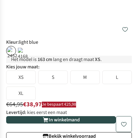
Kleur
:
light blue
%
%
Het model is
163 cm
lang en draagt maat
XS
.
Kies jouw maat:
XS
S
M
L
XL
€64,95
€38,97
Je bespaart €25,98
Levertijd:
kies eerst een maat
In winkelmand
Bekijk winkelvoorraad