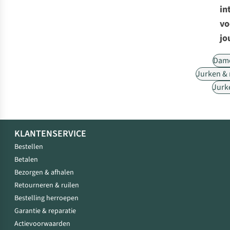
in
vo
jo
Dam
Jurken &
Jurk
KLANTENSERVICE
Bestellen
Betalen
Bezorgen & afhalen
Retourneren & ruilen
Bestelling herroepen
Garantie & reparatie
Actievoorwaarden