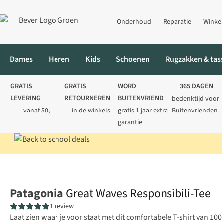
Onderhoud
Reparatie
Winke
Dames
Heren
Kids
Schoenen
Rugzakken & tas
GRATIS
GRATIS
WORD
365 DAGEN
LEVERING
RETOURNEREN
BUITENVRIEND
bedenktijd voor
vanaf 50,-
in de winkels
gratis 1 jaar extra
Buitenvrienden
garantie
Home
Heren
Shirts
T-shirts
Great Waves Responsibili-Tee
Patagonia
Great Waves Responsibili-Tee
1 review
Laat zien waar je voor staat met dit comfortabele T-shirt van 10