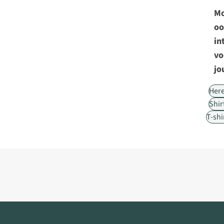
Mo
oo
in
vo
jo
Her
Shir
T-shi