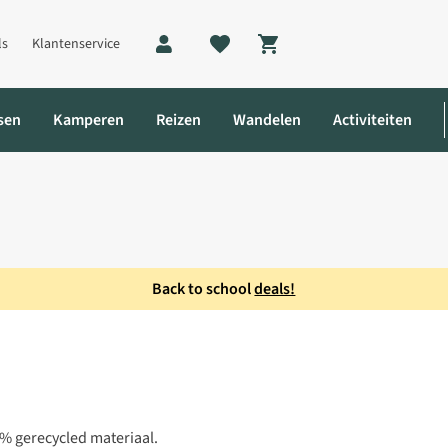
ls
Klantenservice
Shopping cart
sen
Kamperen
Reizen
Wandelen
Activiteiten
Back to school
deals!
0% gerecycled materiaal.