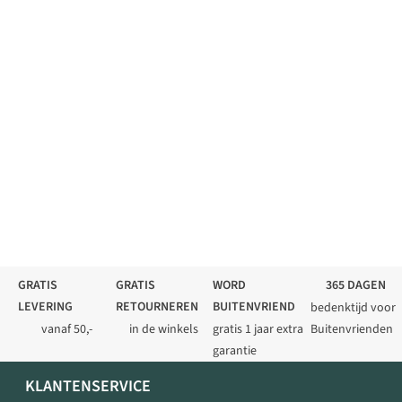
GRATIS
GRATIS
WORD
365 DAGEN
LEVERING
RETOURNEREN
BUITENVRIEND
bedenktijd voor
vanaf 50,-
in de winkels
gratis 1 jaar extra
Buitenvrienden
garantie
KLANTENSERVICE