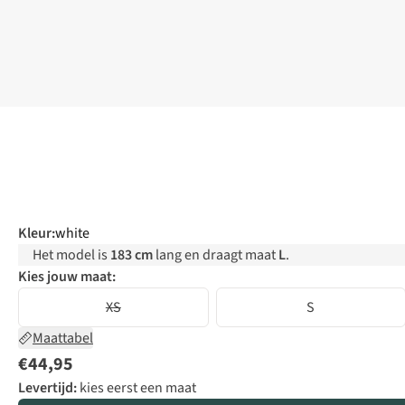
Kleur
:
white
Het model is
183 cm
lang en draagt maat
L
.
Kies jouw maat:
XS
S
Maattabel
€44,95
Levertijd:
kies eerst een maat