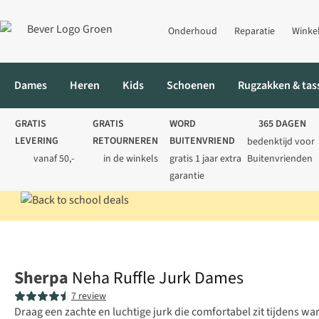
Onderhoud
Reparatie
Winke
Dames
Heren
Kids
Schoenen
Rugzakken & tas
GRATIS
GRATIS
WORD
365 DAGEN
LEVERING
RETOURNEREN
BUITENVRIEND
bedenktijd voor
vanaf 50,-
in de winkels
gratis 1 jaar extra
Buitenvrienden
garantie
Home
Dames
Jurken & rokken
Jurken
Neha Ruffle Jurk D
Sherpa
Neha Ruffle Jurk Dames
7 review
Draag een zachte en luchtige jurk die comfortabel zit tijden