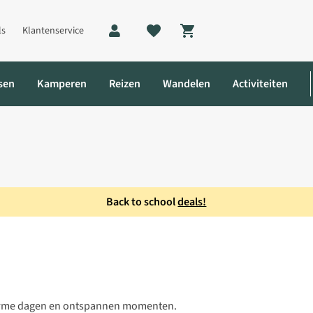
ls
Klantenservice
Shopping cart
sen
Kamperen
Reizen
Wandelen
Activiteiten
Back to school
deals!
ames
s warme dagen en ontspannen momenten.