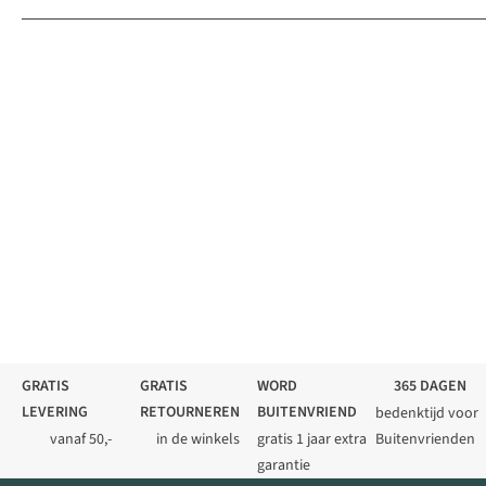
GRATIS
GRATIS
WORD
365 DAGEN
LEVERING
RETOURNEREN
BUITENVRIEND
bedenktijd voor
vanaf 50,-
in de winkels
gratis 1 jaar extra
Buitenvrienden
garantie