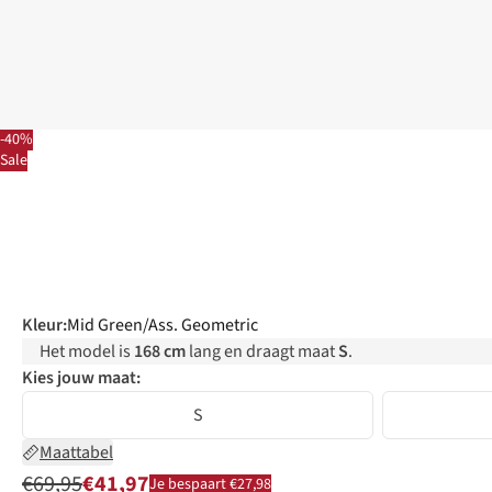
-40%
Sale
Kleur
:
Mid Green/Ass. Geometric
Het model is
168 cm
lang en draagt maat
S
.
Kies jouw maat:
S
Maattabel
€69,95
€41,97
Je bespaart €27,98