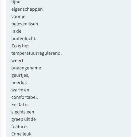
fijne
eigenschappen
voor je
belevenissen
in de
buitenlucht.
Zo is het
temperatuurregulerend,
weert
onaangename
geurtjes,
heerlijk
warm en
comfortabel.
En dat is
slechts een
greep uit de
features
.
Enne leuk