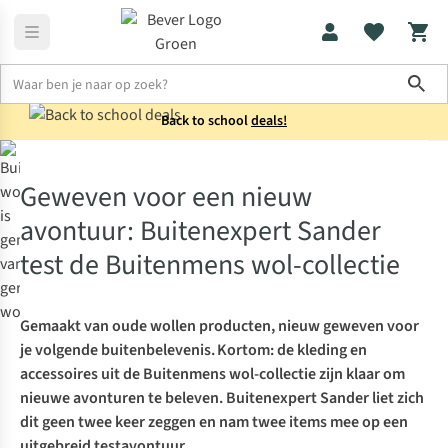
Sho
Back to school
deals!
Outdoor
Geweven voor een nieuw avontuur: Buitenexpert Sander
Geweven voor een nieuw
avontuur: Buitenexpert Sander
test de Buitenmens wol-collectie
Gemaakt van oude wollen producten, nieuw geweven voor
je volgende buitenbelevenis. Kortom: de kleding en
accessoires uit de Buitenmens wol-collectie zijn klaar om
nieuwe avonturen te beleven. Buitenexpert Sander liet zich
dit geen twee keer zeggen en nam twee items mee op een
uitgebreid testavontuur.