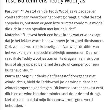
Test: Buitenmens Teddy Wool jas
Pasvorm:
““De stof van de Teddy Wool jas valt soepel en
voelt zacht aan waardoor het prettig draagt. Omdat de stof
soepeler is, ontstaan er geen loze ruimtes rondom je middel
die zich kunnen opvullen met koude lucht.”
Materiaal:
"Het vest heeft een hoge kraag wat ervoor zorgt
dat je het lekker warm hebt wanneer je ‘m goed dichtsnoert.
Ook voelt de wol niet kriebelig aan. Vanwege de dikte van
het vest kun je ’m niet echt makkelijk meenemen. Daarom
raad ik de Teddy wool jas aan om te dragen in en rondom
huis of als je op pad bent met de auto of camper voor een
buitenavontuur.”
Warm genoeg?
“Ondanks dat fleecestof doorgaans niet
winddicht is, hield de Teddywool jas de wind tijdens het
winterkamperen goed tegen. Dit komt doordat het vest echt
dik is en de wind hierdoor minder snel door de stof dringt.
Met als resultaat dat mijn lichaamswarmte goed werd
behouden.”