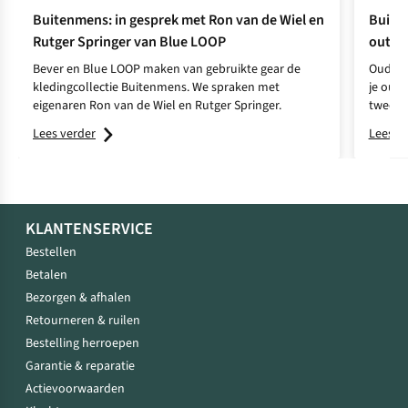
Buitenmens: in gesprek met Ron van de Wiel en
Buiten
Rutger Springer van Blue LOOP
outdo
Bever en Blue LOOP maken van gebruikte gear de
Oude sc
kledingcollectie Buitenmens. We spraken met
je outd
eigenaren Ron van de Wiel en Rutger Springer.
tweede
Lees verder
Lees v
KLANTENSERVICE
Bestellen
Betalen
Bezorgen & afhalen
Retourneren & ruilen
Bestelling herroepen
Garantie & reparatie
Actievoorwaarden