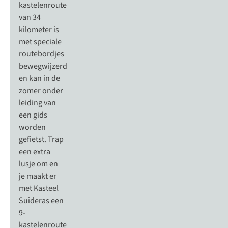
kastelenroute
van 34
kilometer is
met speciale
routebordjes
bewegwijzerd
en kan in de
zomer onder
leiding van
een gids
worden
gefietst. Trap
een extra
lusje om en
je maakt er
met Kasteel
Suideras een
9-
kastelenroute