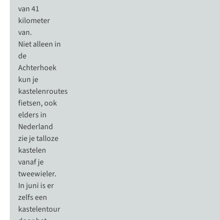
van 41
kilometer
van.
Niet alleen in
de
Achterhoek
kun je
kastelenroutes
fietsen, ook
elders in
Nederland
zie je talloze
kastelen
vanaf je
tweewieler.
In juni is er
zelfs een
kastelentour