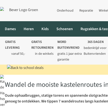
Onderhoud
Reparatie
Winke
Dames
Heren
Kids
Schoenen
Rugzakken & tas
GRATIS
GRATIS
WORD
365 DAGEN
LEVERING
RETOURNEREN
BUITENVRIEND
bedenktijd voor
vanaf 50,-
in de winkels
gratis 1 jaar extra
Buitenvrienden
garantie
Home
Blog
Wandelen
Wandel de mooiste kastelenroutes in 
Wandel de mooiste kastelenroutes i
Oude ophaalbruggen, statige torens en spannende slotgrachte
genoeg te ontdekken. We tippen 7 wandelroutes langs kastelen