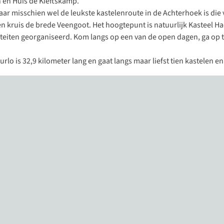
n en Huis de Kieftskamp.
aar misschien wel de leukste kastelenroute in de Achterhoek is die
e en kruis de brede Veengoot. Het hoogtepunt is natuurlijk Kasteel 
iteiten georganiseerd
. Kom langs op een van de open dagen, ga op 
urlo
is 32,9 kilometer lang en gaat langs maar liefst tien kastelen e