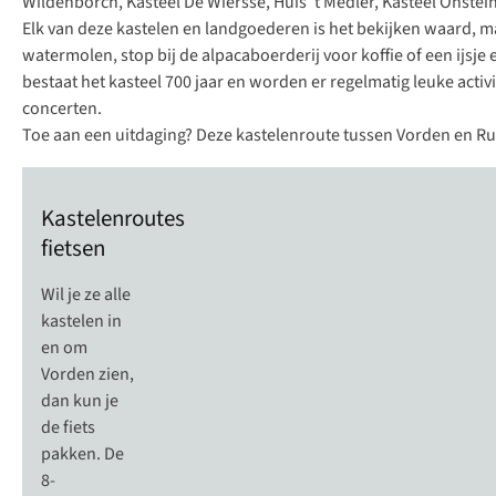
Wildenborch, Kasteel De Wiersse, Huis ‘t Medler, Kasteel Onstei
Elk van deze kastelen en landgoederen is het bekijken waard, m
watermolen, stop bij de alpacaboerderij voor koffie of een ijsj
bestaat het kasteel 700 jaar en worden er regelmatig
leuke activ
concerten.
Toe aan een uitdaging? Deze
kastelenroute tussen Vorden en Ru
Kastelenroutes
fietsen
Wil je ze alle
kastelen in
en om
Vorden zien,
dan kun je
de fiets
pakken. De
8-