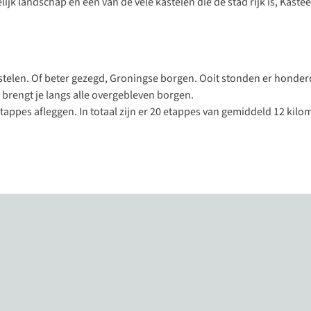
ijk landschap en één van de vele kastelen die de stad rijk is, Kastee
kastelen. Of beter gezegd, Groningse borgen. Ooit stonden er honde
 brengt je langs alle overgebleven borgen.
etappes afleggen
. In totaal zijn er 20 etappes van gemiddeld 12 kilo