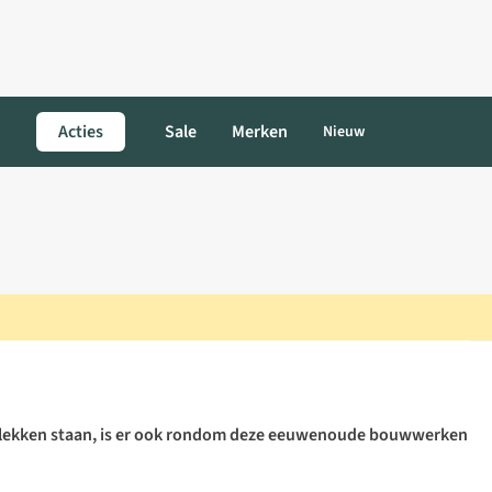
Acties
Sale
Merken
Nieuw
 plekken staan, is er ook rondom deze eeuwenoude bouwwerken