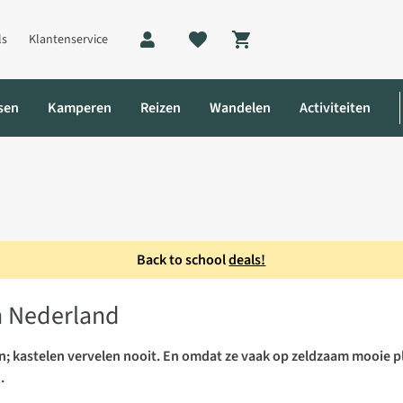
ls
Klantenservice
Shopping cart
sen
Kamperen
Reizen
Wandelen
Activiteiten
Back to school
deals!
Nederland
n Nederland
n; kastelen vervelen nooit. En omdat ze vaak op zeldzaam mooie
.