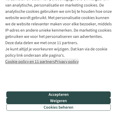
van analytische, personalisatie en marketing cookies. De
je
analytische cookies gebruiken we om bij te houden hoe onze
route
website wordt gebruikt. Met personalisatie cookies kunnen
af
we de website relevanter maken voor elke bezoeker, middels
op
IP-adres en andere unieke kenmerken. De marketing cookies
uitzichtpunten,
gebruiken we voor het personaliseren van advertenties.
historische
Deze data delen we met onze 11 partners.
plekken
Je kunt altijd je voorkeuren wijzigen. Dat kan via de cookie
of
policy link onderaan alle pagina's.
handige
Cookie policy en 11 partners
Privacy policy
rustpunten
en
maak
je
wandeling
nog
Accepteren
leuker.
Weigeren
Cookies beheren
Integratie