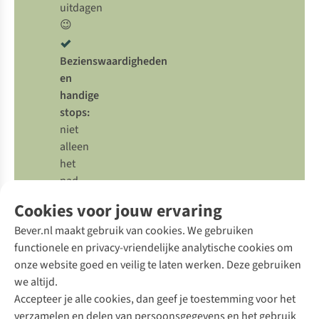
uitdagen
😉
Bezienswaardigheden
en
handige
stops:
niet
alleen
het
pad
zelf
Cookies voor jouw ervaring
is
Bever.nl maakt gebruik van cookies. We gebruiken
interessant,
functionele en privacy-vriendelijke analytische cookies om
ook
onze website goed en veilig te laten werken. Deze gebruiken
de
we altijd.
plekken
Accepteer je alle cookies, dan geef je toestemming voor het
eromheen!
verzamelen en delen van persoonsgegevens en het gebruik
Stem