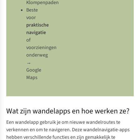
Klompenpaden
Beste
voor
praktische
navigatie
of
voorzieningen
onderweg
→
Google
Maps
Wat zijn wandelapps en hoe werken ze?
Een wandelapp gebruik je om nieuwe wandelroutes te
verkennen en om te navigeren. Deze wandelnavigatie-apps
hebben verschillende functies en zijn gemakkelijk te