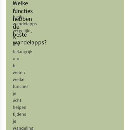
Welke
je
functies
de
beste
hebben
wandelapps
de
vergelijkt,
beste
is
wandelapps?
het
belangrijk
om
te
weten
welke
functies
je
écht
helpen
tijdens
je
wandeling.