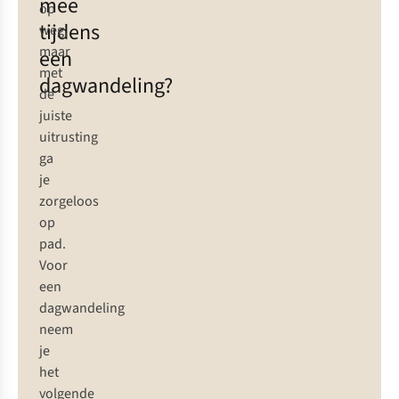
mee
op
tijdens
weg,
maar
een
met
dagwandeling?
de
juiste
uitrusting
ga
je
zorgeloos
op
pad.
Voor
een
dagwandeling
neem
je
het
volgende