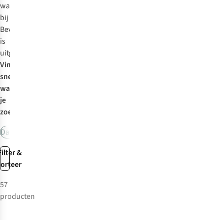
wanten
bij
Bever
is
uitgebreid.
Vind
snel
wat
je
zoekt:
Dames
Heren
Kids
Filter &
sorteer
57
producten