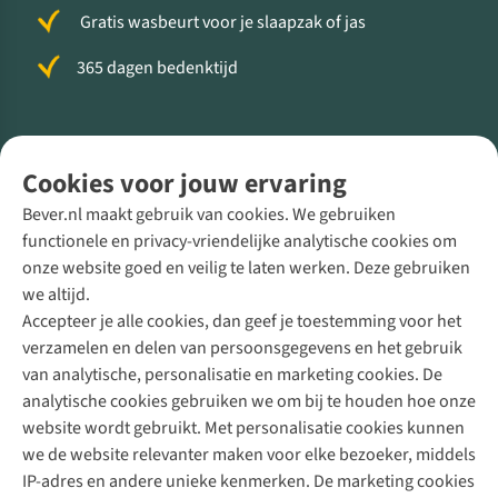
Gratis wasbeurt voor je slaapzak of jas
365 dagen bedenktijd
Volg ons voor meer Buiten
Cookies voor jouw ervaring
Bever.nl maakt gebruik van cookies. We gebruiken
functionele en privacy-vriendelijke analytische cookies om
onze website goed en veilig te laten werken. Deze gebruiken
Direct advies van een Buitenexpert
we altijd.
Accepteer je alle cookies, dan geef je toestemming voor het
+31 (0)85 888 50 88
verzamelen en delen van persoonsgegevens en het gebruik
+31 6 12 28 49 80
van analytische, personalisatie en marketing cookies. De
analytische cookies gebruiken we om bij te houden hoe onze
Contactformulier
website wordt gebruikt. Met personalisatie cookies kunnen
we de website relevanter maken voor elke bezoeker, middels
IP-adres en andere unieke kenmerken. De marketing cookies