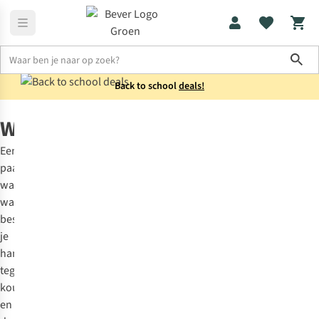
Sho
Back to school
deals!
Accessoires
Wanten
Wanten
Een
paar
warme
wanten
beschermen
je
handen
tegen
kou
en