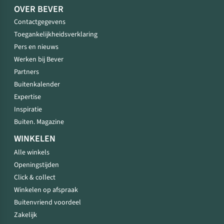
OVER BEVER
Contactgegevens
Toegankelijkheidsverklaring
Pers en nieuws
Werken bij Bever
Partners
Buitenkalender
Expertise
Inspiratie
Buiten. Magazine
WINKELEN
Alle winkels
Openingstijden
Click & collect
Winkelen op afspraak
Buitenvriend voordeel
Zakelijk