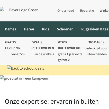
Onderhoud
Reparatie
Winke
Dames
Heren
Kids
Schoenen
Rugzakken & tas
GRATIS
GRATIS
WORD
365 DAGEN
LEVERING
RETOURNEREN
BUITENVRIEND
bedenktijd voor
vanaf 50,-
in de winkels
gratis 1 jaar extra
Buitenvrienden
garantie
Home
Expertise
Onze expertise: ervaren in buiten