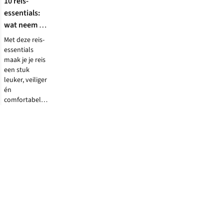
10 reis-
jouw
essentials:
rugzak
wat neem je
slim
inpakt
mee op
Met deze reis-
voor
vakantie?
essentials
meer
maak je je reis
draagcomfort
een stuk
en
leuker, veiliger
overzicht
én
tijdens
comfortabeler.
je
Hier vind je
reis
onmisbare
of
items die je
wandeling.
nodig hebt
voor een fijne
vakantie.