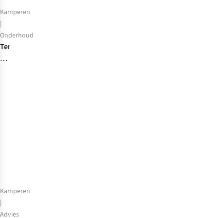
Kamperen
|
Onderhoud
Tent
schoonmaken
en
impregneren:
dit
zijn
onze
tips
Kamperen
|
Advies