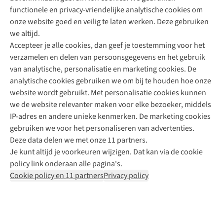
functionele en privacy-vriendelijke analytische cookies om
onze website goed en veilig te laten werken. Deze gebruiken
Direct advies van een Buitenexpert
we altijd.
Accepteer je alle cookies, dan geef je toestemming voor het
+31 (0)85 888 50 88
verzamelen en delen van persoonsgegevens en het gebruik
+31 6 12 28 49 80
van analytische, personalisatie en marketing cookies. De
analytische cookies gebruiken we om bij te houden hoe onze
Contactformulier
website wordt gebruikt. Met personalisatie cookies kunnen
we de website relevanter maken voor elke bezoeker, middels
IP-adres en andere unieke kenmerken. De marketing cookies
Algeme
gebruiken we voor het personaliseren van advertenties.
voorwa
Deze data delen we met onze 11 partners.
|
Je kunt altijd je voorkeuren wijzigen. Dat kan via de cookie
Priva
policy link onderaan alle pagina's.
polic
Cookie policy en 11 partners
Privacy policy
|
Cook
polic
|