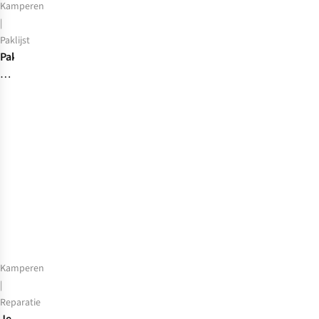
Kamperen
|
Paklijst
Paklijst:
wat
heb
je
nodig
voor
je
meerdaagse
trektocht?
Kamperen
|
Reparatie