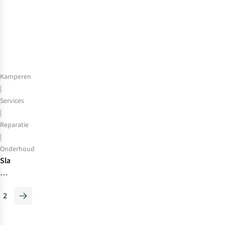
buitenavontuur?
Kamperen
|
Services
|
Reparatie
|
Onderhoud
Slaapzakreparatie
bij
Bever
2