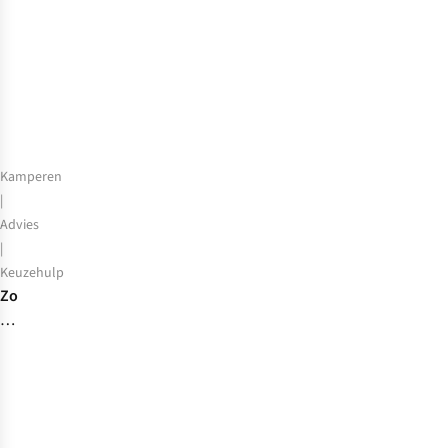
Kamperen
|
Advies
|
Keuzehulp
Zo
kies
je
jouw
ideale
campingmeubels