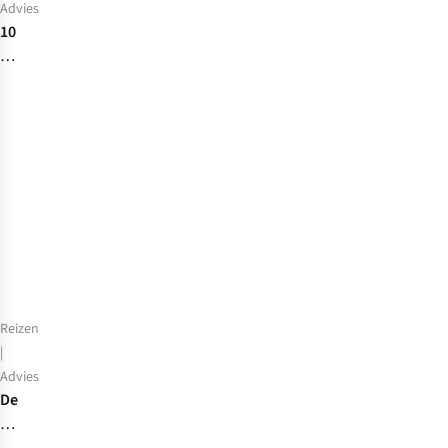
Advies
10
reis-
essentials:
wat
neem
je
mee
op
vakantie?
Reizen
|
Advies
De
beste