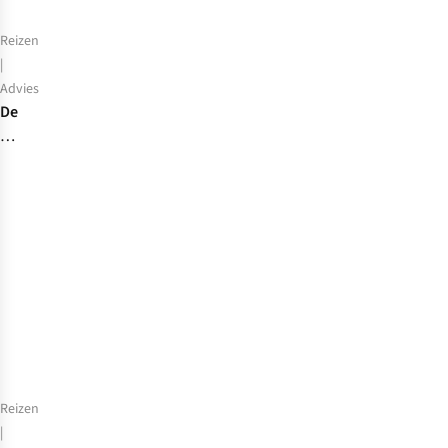
Reizen
|
Advies
De
beste
rugzak
voor
2026:
onze
top
10
backpacks
Reizen
|