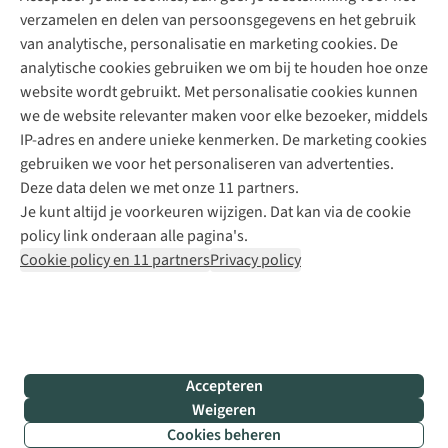
verzamelen en delen van persoonsgegevens en het gebruik
+31 6 12 28 49 80
van analytische, personalisatie en marketing cookies. De
analytische cookies gebruiken we om bij te houden hoe onze
Contactformulier
website wordt gebruikt. Met personalisatie cookies kunnen
we de website relevanter maken voor elke bezoeker, middels
IP-adres en andere unieke kenmerken. De marketing cookies
Algeme
gebruiken we voor het personaliseren van advertenties.
voorwa
Deze data delen we met onze 11 partners.
|
Je kunt altijd je voorkeuren wijzigen. Dat kan via de cookie
Priva
policy link onderaan alle pagina's.
polic
Cookie policy en 11 partners
Privacy policy
|
Cook
polic
|
© 202
Accepteren
Bever
Weigeren
B.V. Al
Cookies beheren
rights