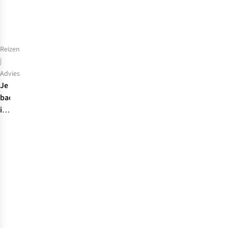
Reizen
|
Advies
Je
backpack
inpakken
met
onze
tips