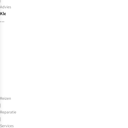
|
Advies
Kledingtips
voor
het
backpacken:
wat
neem
je
mee?
Reizen
|
Reparatie
|
Services