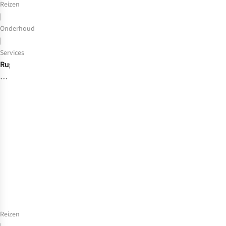
Reizen
|
Onderhoud
|
Services
Rugzak-
APK
bij
Bever
Reizen