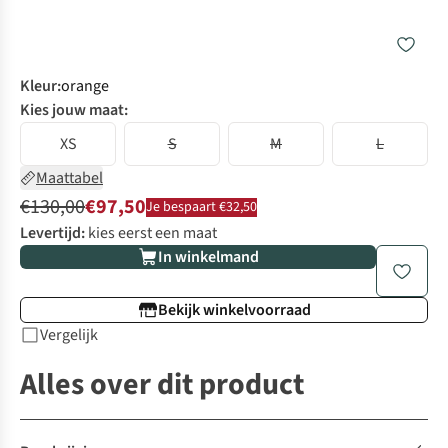
Kleur
:
orange
Kies jouw maat:
XS
S
M
L
Maattabel
€130,00
€97,50
Je bespaart €32,50
Levertijd:
kies eerst een maat
In winkelmand
Bekijk winkelvoorraad
Vergelijk
Alles over dit product