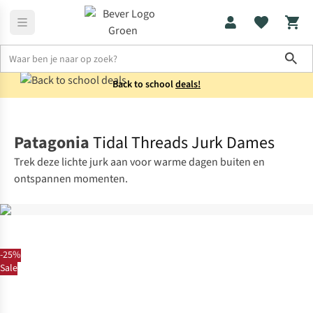
Sho
Back to school
deals!
Jurken & rokken
Jurken
Patagonia
Tidal Threads Jurk Dames
Trek deze lichte jurk aan voor warme dagen buiten en
ontspannen momenten.
-25%
Sale