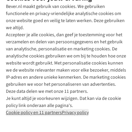
Bever.nl maakt gebruik van cookies. We gebruiken
functionele en privacy-vriendelijke analytische cookies om
onze website goed en veilig te laten werken. Deze gebruiken
Direct advies van een Buitenexpert
we altijd.
Accepteer je alle cookies, dan geef je toestemming voor het
+31 (0)85 888 50 88
verzamelen en delen van persoonsgegevens en het gebruik
+31 6 12 28 49 80
van analytische, personalisatie en marketing cookies. De
analytische cookies gebruiken we om bij te houden hoe onze
Contactformulier
website wordt gebruikt. Met personalisatie cookies kunnen
we de website relevanter maken voor elke bezoeker, middels
IP-adres en andere unieke kenmerken. De marketing cookies
Algeme
gebruiken we voor het personaliseren van advertenties.
voorwa
Deze data delen we met onze 11 partners.
|
Je kunt altijd je voorkeuren wijzigen. Dat kan via de cookie
Priva
policy link onderaan alle pagina's.
polic
Cookie policy en 11 partners
Privacy policy
|
Cook
polic