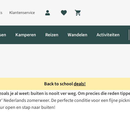
ls
Klantenservice
Shopping cart
sen
Kamperen
Reizen
Wandelen
Activiteiten
Back to school
deals!
zoals je al weet: buiten is nooit ver weg. Om precies die reden tipp
m te picknicken
er' Nederlands zomerweer. De perfecte conditie voor een fijne pickni
ur open en stap naar buiten!