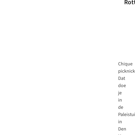
Rot
Chique
picknic
Dat
doe
je
in
de
Paleistu
in
Den