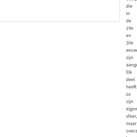
die
in
de
19e
en
20e
eeu
zijn
aang
Elk
deel
heeft
zo
zijn
eige
sfeer
maar
overa