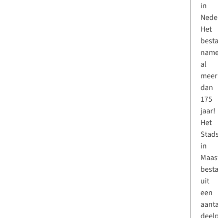
in
Nede
Het
besta
name
al
meer
dan
175
jaar!
Het
Stad
in
Maast
besta
uit
een
aanta
deel