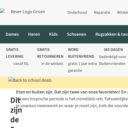
Onderhoud
Reparatie
Winke
Dames
Heren
Kids
Schoenen
Rugzakken & tas
GRATIS
GRATIS
WORD
365 DAGEN
LEVERING
RETOURNEREN
BUITENVRIEND
bedenktijd voor
vanaf 50,-
in de winkels
gratis 1 jaar extra
Buitenvrienden
garantie
Eten en buiten zijn. Dat zijn twee van onze favorieten! En 
Home
Blog
Weekendtips
De 5 leukste parken in Nederland o
Dit
Na een tropische periode is het inimddels iets 'fatsoenlijk
je sowieso meeneemt en waar je moet zijn, trek die voorde
zijn
de