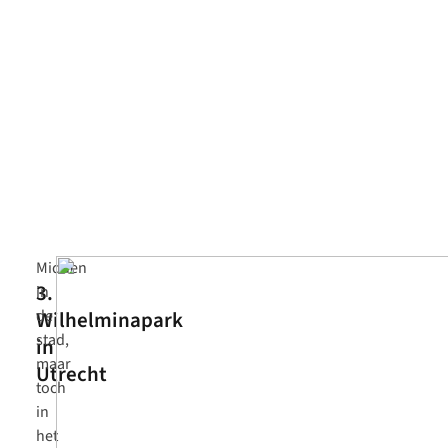
Midden
3.
in
Wilhelminapark
de
stad,
in
maar
Utrecht
toch
in
het