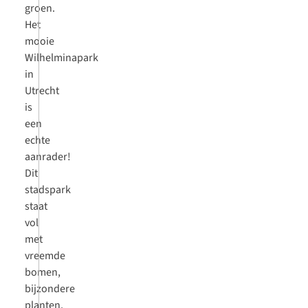
groen.
Het
mooie
Wilhelminapark
in
Utrecht
is
een
echte
aanrader!
Dit
stadspark
staat
vol
met
vreemde
bomen,
bijzondere
planten,