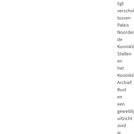
ligt
verscho
tussen
Paleis
Noordei
de
Koninkli
Stallen
en
het
Koninkli
Archief.
Rust
en
een
geweldi
uitzicht
vind
je