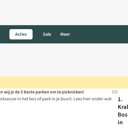
Acties
Sale
Meer
en wij je de 5 beste parken om te picknicken!
1.
cksessie in het bos of park in je buurt. Lees hier onder wat
Kra
Bos
in