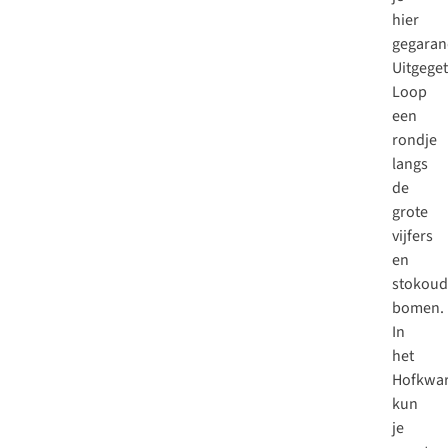
hier
gegaran
Uitgege
Loop
een
rondje
langs
de
grote
vijfers
en
stokoud
bomen.
In
het
Hofkwar
kun
je