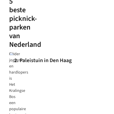
5
beste
picknick-
parken
van
Nederland
Onder
2. Paleistuin in Den Haag
joggers
en
hardlopers
is
Het
Kralingse
Bos
een
populaire