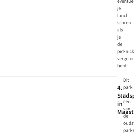
eventue
je
lunch
scoren
als
je
de
picknic
vergete
bent.
Dit
4.
park
Stads
is
één
in
van
Maast
de
ouds
park