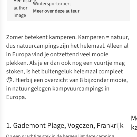
Wintersportexpert
Meer over deze auteur
Zomer betekent kamperen. Kamperen = natuur,
dus natuurcampings zijn het helemaal. Alleen al
in Europa vind je ontzettend veel mooie
plekken. Als je er dan ook nog een vuurtje mag
stoken, is het buitengeluk helemaal compleet
😍. Hierbij een overzicht van 8 bijzonder mooie,
in natuur gelegen kampvuurcampings in
Europa.
M
1. Gademont Plage, Vogezen, Frankrijk
k
Op een prachtige stek in de bergen ligt deze camping,