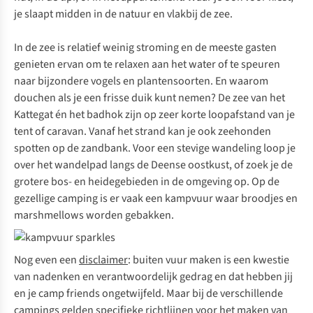
je slaapt midden in de natuur en vlakbij de zee.
In de zee is relatief weinig stroming en de meeste gasten
genieten ervan om te relaxen aan het water of te speuren
naar bijzondere vogels en plantensoorten. En waarom
douchen als je een frisse duik kunt nemen? De zee van het
Kattegat én het badhok zijn op zeer korte loopafstand van je
tent of caravan. Vanaf het strand kan je ook zeehonden
spotten op de zandbank. Voor een stevige wandeling loop je
over het wandelpad langs de Deense oostkust, of zoek je de
grotere bos- en heidegebieden in de omgeving op. Op de
gezellige camping is er vaak een kampvuur waar broodjes en
marshmellows worden gebakken.
Nog even een
disclaimer
: buiten vuur maken is een kwestie
van nadenken en verantwoordelijk gedrag en dat hebben jij
en je
camp friends
ongetwijfeld. Maar bij de verschillende
campings gelden specifieke richtlijnen voor het maken van