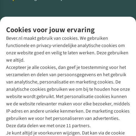
Volg ons voor meer Buiten
Cookies voor jouw ervaring
Bever.nl maakt gebruik van cookies. We gebruiken
functionele en privacy-vriendelijke analytische cookies om
onze website goed en veilig te laten werken. Deze gebruiken
Direct advies van een Buitenexpert
we altijd.
Accepteer je alle cookies, dan geef je toestemming voor het
+31 (0)85 888 50 88
verzamelen en delen van persoonsgegevens en het gebruik
+31 6 12 28 49 80
van analytische, personalisatie en marketing cookies. De
analytische cookies gebruiken we om bij te houden hoe onze
Contactformulier
website wordt gebruikt. Met personalisatie cookies kunnen
we de website relevanter maken voor elke bezoeker, middels
IP-adres en andere unieke kenmerken. De marketing cookies
Algeme
gebruiken we voor het personaliseren van advertenties.
voorwa
Deze data delen we met onze 11 partners.
|
Je kunt altijd je voorkeuren wijzigen. Dat kan via de cookie