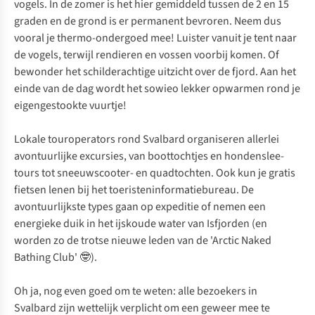
vogels. In de zomer is het hier gemiddeld tussen de 2 en 15
graden en de grond is er permanent bevroren. Neem dus
vooral je thermo-ondergoed mee! Luister vanuit je tent naar
de vogels, terwijl rendieren en vossen voorbij komen. Of
bewonder het schilderachtige uitzicht over de fjord. Aan het
einde van de dag wordt het sowieo lekker opwarmen rond je
eigengestookte vuurtje!
Lokale touroperators rond Svalbard organiseren allerlei
avontuurlijke excursies, van boottochtjes en hondenslee-
tours tot sneeuwscooter- en quadtochten. Ook kun je gratis
fietsen lenen bij het toeristeninformatiebureau. De
avontuurlijkste types gaan op expeditie of nemen een
energieke duik in het ijskoude water van Isfjorden (en
worden zo de trotse nieuwe leden van de 'Arctic Naked
Bathing Club' 🤓).
Oh ja, nog even goed om te weten: alle bezoekers in
Svalbard zijn wettelijk verplicht om een geweer mee te