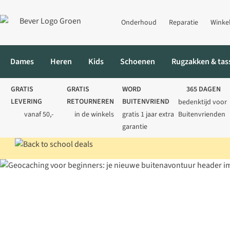
Onderhoud
Reparatie
Winke
Dames
Heren
Kids
Schoenen
Rugzakken & tas
GRATIS
GRATIS
WORD
365 DAGEN
LEVERING
RETOURNEREN
BUITENVRIEND
bedenktijd voor
vanaf 50,-
in de winkels
gratis 1 jaar extra
Buitenvrienden
garantie