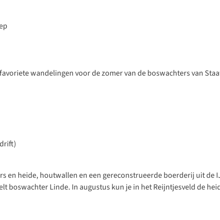
iep
e favoriete wandelingen voor de zomer van de boswachters van Sta
drift)
rs en heide, houtwallen en een gereconstrueerde boerderij uit de I
elt boswachter Linde. In augustus kun je in het Reijntjesveld de h