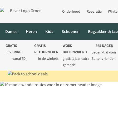
Onderhoud
Reparatie
Winke
Dames
Heren
Kids
Schoenen
Rugzakken & tas
GRATIS
GRATIS
WORD
365 DAGEN
LEVERING
RETOURNEREN
BUITENVRIEND
bedenktijd voor
vanaf 50,-
in de winkels
gratis 1 jaar extra
Buitenvrienden
garantie