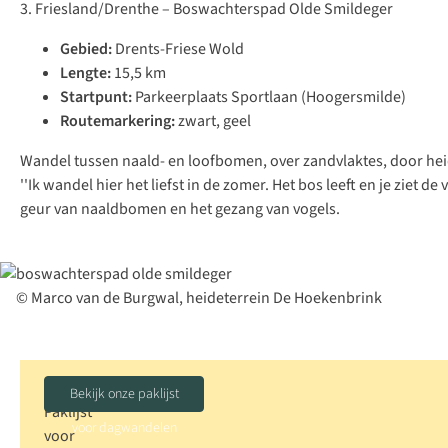
3. Friesland/Drenthe – Boswachterspad Olde Smildeger
Gebied:
Drents-Friese Wold
Lengte:
15,5 km
Startpunt:
Parkeerplaats Sportlaan (Hoogersmilde)
Routemarkering:
zwart, geel
Wandel tussen naald- en loofbomen, over zandvlaktes, door heid
''Ik wandel hier het liefst in de zomer. Het bos leeft en je ziet d
geur van naaldbomen en het gezang van vogels.
© Marco van de Burgwal, heideterrein De Hoekenbrink
Bekijk onze paklijst
Paklijst
voor dagwandelen
voor