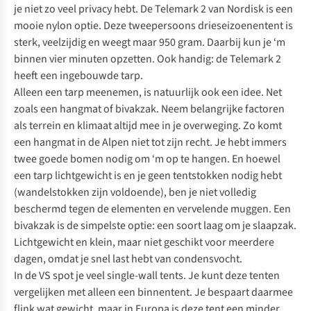
je niet zo veel privacy hebt. De
Telemark 2 van Nordisk
is een
mooie nylon optie. Deze tweepersoons drieseizoenentent is
sterk, veelzijdig en weegt maar 950 gram. Daarbij kun je ‘m
binnen vier minuten opzetten. Ook handig: de Telemark 2
heeft een ingebouwde tarp.
Alleen een
tarp
meenemen, is natuurlijk ook een idee. Net
zoals een
hangmat
of
bivakzak
. Neem belangrijke factoren
als terrein en klimaat altijd mee in je overweging. Zo komt
een hangmat in de Alpen niet tot zijn recht. Je hebt immers
twee goede bomen nodig om ‘m op te hangen. En hoewel
een tarp lichtgewicht is en je geen tentstokken nodig hebt
(wandelstokken zijn voldoende), ben je niet volledig
beschermd tegen de elementen en vervelende muggen. Een
bivakzak is de simpelste optie: een soort laag om je slaapzak.
Lichtgewicht en klein, maar niet geschikt voor meerdere
dagen, omdat je snel last hebt van condensvocht.
In de VS spot je veel single-wall tents. Je kunt deze tenten
vergelijken met alleen een binnentent. Je bespaart daarmee
flink wat gewicht, maar in Europa is deze tent een minder