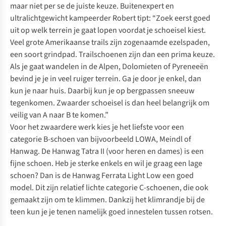
maar niet per se de juiste keuze. Buitenexpert en
ultralichtgewicht kampeerder Robert tipt: “Zoek eerst goed
uit op welk terrein je gaat lopen voordat je schoeisel kiest.
Veel grote Amerikaanse trails zijn zogenaamde ezelspaden,
een soort grindpad. Trailschoenen zijn dan een prima keuze.
Als je gaat wandelen in de Alpen, Dolomieten of Pyreneeën
bevind je je in veel ruiger terrein. Ga je door je enkel, dan
kun je naar huis. Daarbij kun je op bergpassen sneeuw
tegenkomen. Zwaarder schoeisel is dan heel belangrijk om
veilig van A naar B te komen.”
Voor het zwaardere werk kies je het liefste voor een
categorie B-schoen van bijvoorbeeld
LOWA
,
Meindl
of
Hanwag
. De Hanwag Tatra II (voor
heren
en
dames
) is een
fijne schoen. Heb je sterke enkels en wil je graag een lage
schoen? Dan is de
Hanwag Ferrata Light Low
een goed
model. Dit zijn relatief lichte categorie C-schoenen, die ook
gemaakt zijn om te klimmen. Dankzij het klimrandje bij de
teen kun je je tenen namelijk goed innestelen tussen rotsen.