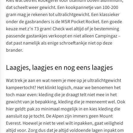
Kies wat betreft kookgerei voor
titanium
boven aluminium,
dat scheelt weer gewicht. Een kookpannetje van 100-200
gram mag je rekenen tot ultralichtgewicht. Een klassieker
onder de gasbranders is de
MSR Pocket Rocket
. Een goede
keuze met z’n 73 gram! Check wel altijd of je bestemming
passende gastankjes verkoopt en niet alleen Campingaz –
dat past namelijk als enige schroeftankje niet op deze
brander.
Laagjes, laagjes en nog eens laagjes
Wat trek je aan en wat neem je mee op je ultralichtgewicht
kampeertocht? Het klinkt logisch, maar we benoemen het
toch maar even: kleding die je draagt telt niet mee in het
gewicht van je bepakking, kleding die je meeneemt wel. Ook
hier geldt: pak zo minimaal mogelijk in en kies kleding die
aansluit op je tocht. De Alpen zijn immers geen Mount
Everest. Hoewel je niet te veel wilt inpakken, gaat veiligheid
altijd voor. Zorg dus dat je altijd voldoende lagen inpakt om