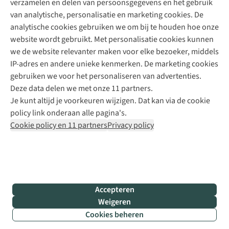
verzamelen en delen van persoonsgegevens en het gebruik
+31 6 12 28 49 80
van analytische, personalisatie en marketing cookies. De
analytische cookies gebruiken we om bij te houden hoe onze
Contactformulier
website wordt gebruikt. Met personalisatie cookies kunnen
we de website relevanter maken voor elke bezoeker, middels
IP-adres en andere unieke kenmerken. De marketing cookies
Algeme
gebruiken we voor het personaliseren van advertenties.
voorwa
Deze data delen we met onze 11 partners.
|
Je kunt altijd je voorkeuren wijzigen. Dat kan via de cookie
Priva
policy link onderaan alle pagina's.
polic
Cookie policy en 11 partners
Privacy policy
|
Cook
polic
|
© 202
Accepteren
Bever
Weigeren
B.V. Al
Cookies beheren
rights
reser