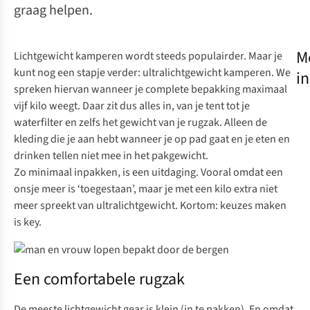
graag helpen.
M
Lichtgewicht kamperen wordt steeds populairder. Maar je
kunt nog een stapje verder: ultralichtgewicht kamperen. We
in
spreken hiervan wanneer je complete bepakking maximaal
vijf kilo weegt. Daar zit dus alles in, van je tent tot je
waterfilter en zelfs het gewicht van je rugzak. Alleen de
kleding die je aan hebt wanneer je op pad gaat en je eten en
drinken tellen niet mee in het pakgewicht.
Zo minimaal inpakken, is een uitdaging. Vooral omdat een
onsje meer is ‘toegestaan’, maar je met een kilo extra niet
meer spreekt van ultralichtgewicht. Kortom: keuzes maken
is
key.
Een comfortabele rugzak
De meeste lichtgewicht gear is klein (in te pakken). En omdat