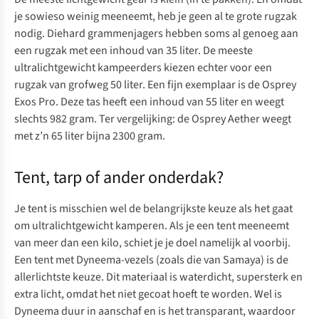
je sowieso weinig meeneemt, heb je geen al te grote rugzak
nodig.
Diehard
grammenjagers hebben soms al genoeg aan
een rugzak met een inhoud van 35 liter. De meeste
ultralichtgewicht kampeerders kiezen echter voor een
rugzak van grofweg 50 liter. Een fijn exemplaar is de
Osprey
Exos Pro
. Deze tas heeft een inhoud van 55 liter en weegt
slechts 982 gram. Ter vergelijking: de
Osprey Aether
weegt
met z’n 65 liter bijna 2300 gram.
Tent, tarp of ander onderdak?
Je tent is misschien wel de belangrijkste keuze als het gaat
om ultralichtgewicht kamperen. Als je een tent meeneemt
van meer dan een kilo, schiet je je doel namelijk al voorbij.
Een tent met Dyneema-vezels (zoals
die van Samaya
) is de
allerlichtste keuze. Dit materiaal is waterdicht, supersterk en
extra licht, omdat het niet gecoat hoeft te worden. Wel is
Dyneema duur in aanschaf en is het transparant, waardoor