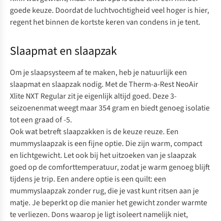
goede keuze. Doordat de luchtvochtigheid veel hoger is hier,
regent het binnen de kortste keren van condens in je tent.
Slaapmat en slaapzak
Om je slaapsysteem af te maken, heb je natuurlijk een
slaapmat en slaapzak nodig. Met de
Therm-a-Rest NeoAir
Xlite NXT Regular
zit je eigenlijk altijd goed. Deze 3-
seizoenenmat weegt maar 354 gram en biedt genoeg isolatie
tot een graad of -5.
Ook wat betreft slaapzakken is de keuze reuze. Een
mummyslaapzak is een fijne optie. Die zijn warm, compact
en lichtgewicht. Let ook bij het uitzoeken van je slaapzak
goed op de
comforttemperatuur
, zodat je warm genoeg blijft
tijdens je trip. Een andere optie is een quilt: een
mummyslaapzak zonder rug, die je vast kunt ritsen aan je
matje. Je beperkt op die manier het gewicht zonder warmte
te verliezen. Dons waarop je ligt isoleert namelijk niet,