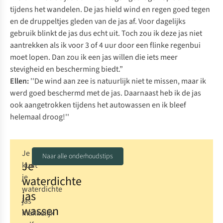
tijdens het wandelen. De jas hield wind en regen goed tegen
en de druppeltjes gleden van de jas af. Voor dagelijks
gebruik blinkt de jas dus echt uit. Toch zou ik deze jas niet
aantrekken als ik voor 3 of 4 uur door een flinke regenbui
moet lopen. Dan zou ik een jas willen die iets meer
stevigheid en bescherming biedt.”
Ellen:
''De wind aan zee is natuurlijk niet te missen, maar ik
werd goed beschermd met de jas. Daarnaast heb ik de jas
ook aangetrokken tijdens het autowassen en ik bleef
helemaal droog!''
Je
Naar alle onderhoudstips
Je
kunt
je
waterdichte
waterdichte
jas
jas
wassen
makkelijk