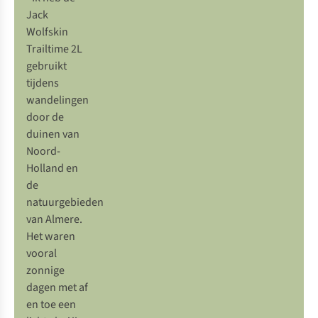
Jack
Wolfskin
Trailtime 2L
gebruikt
tijdens
wandelingen
door de
duinen van
Noord-
Holland en
de
natuurgebieden
van Almere.
Het waren
vooral
zonnige
dagen met af
en toe een