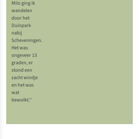
Milo ging ik
wandelen
door het
Duinpark
nabij
Scheveningen.
Het was
ongeveer 13
graden, er
stond een
zacht windje
en het was
wat
bewolkt.''