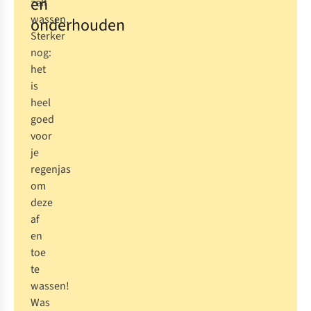
en
zelf
wassen.
onderhouden
Sterker
nog:
het
is
heel
goed
voor
je
regenjas
om
deze
af
en
toe
te
wassen!
Was