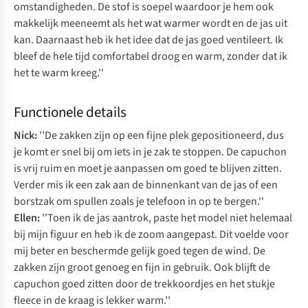
omstandigheden. De stof is soepel waardoor je hem ook
makkelijk meeneemt als het wat warmer wordt en de jas uit
kan. Daarnaast heb ik het idee dat de jas goed ventileert. Ik
bleef de hele tijd comfortabel droog en warm, zonder dat ik
het te warm kreeg.''
Functionele details
Nick:
''De zakken zijn op een fijne plek gepositioneerd, dus
je komt er snel bij om iets in je zak te stoppen. De capuchon
is vrij ruim en moet je aanpassen om goed te blijven zitten.
Verder mis ik een zak aan de binnenkant van de jas of een
borstzak om spullen zoals je telefoon in op te bergen.''
Ellen:
''Toen ik de jas aantrok, paste het model niet helemaal
bij mijn figuur en heb ik de zoom aangepast. Dit voelde voor
mij beter en beschermde gelijk goed tegen de wind. De
zakken zijn groot genoeg en fijn in gebruik. Ook blijft de
capuchon goed zitten door de trekkoordjes en het stukje
fleece in de kraag is lekker warm.''