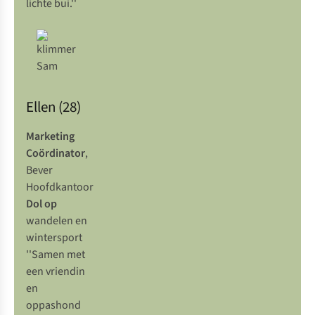
lichte bui.''
Ellen (28)
Marketing
Coördinator
,
Bever
Hoofdkantoor
Dol op
wandelen en
wintersport
''Samen met
een vriendin
en
oppashond