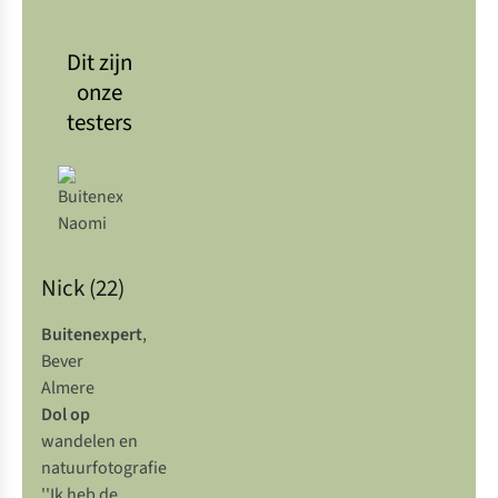
Dit zijn
onze
testers
Nick (22)
Buitenexpert
,
Bever
Almere
Dol op
wandelen en
natuurfotografie
''Ik heb de