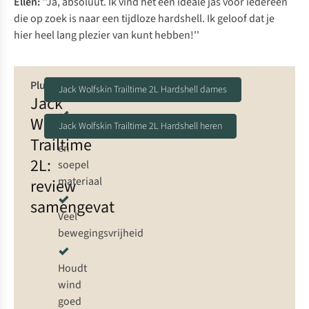
Ellen:
''Ja, absoluut. Ik vind het een ideale jas voor iedereen
die op zoek is naar een tijdloze hardshell. Ik geloof dat je
hier heel lang plezier van kunt hebben!''
Pluspunten:
Jack Wolfskin Trailtime 2L Hardshell dames
Jack
Wolfskin
Jack Wolfskin Trailtime 2L Hardshell heren
Lichtgewicht
Trailtime
en
2L:
soepel
materiaal
review
samengevat
Veel
bewegingsvrijheid
Houdt
wind
goed