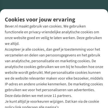
Volg ons voor meer Buiten
Cookies voor jouw ervaring
Bever.nl maakt gebruik van cookies. We gebruiken
functionele en privacy-vriendelijke analytische cookies om
onze website goed en veilig te laten werken. Deze gebruiken
Direct advies van een Buitenexpert
we altijd.
Accepteer je alle cookies, dan geef je toestemming voor het
+31 (0)85 888 50 88
verzamelen en delen van persoonsgegevens en het gebruik
+31 6 12 28 49 80
van analytische, personalisatie en marketing cookies. De
analytische cookies gebruiken we om bij te houden hoe onze
Contactformulier
website wordt gebruikt. Met personalisatie cookies kunnen
we de website relevanter maken voor elke bezoeker, middels
IP-adres en andere unieke kenmerken. De marketing cookies
Algeme
gebruiken we voor het personaliseren van advertenties.
voorwa
Deze data delen we met onze 11 partners.
|
Je kunt altijd je voorkeuren wijzigen. Dat kan via de cookie
Priva
policy link onderaan alle pagina's.