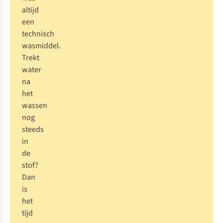
altijd
een
technisch
wasmiddel.
Trekt
water
na
het
wassen
nog
steeds
in
de
stof?
Dan
is
het
tijd