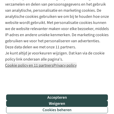
verzamelen en delen van persoonsgegevens en het gebruik
+31 6 12 28 49 80
van analytische, personalisatie en marketing cookies. De
analytische cookies gebruiken we om bij te houden hoe onze
Contactformulier
website wordt gebruikt. Met personalisatie cookies kunnen
we de website relevanter maken voor elke bezoeker, middels
IP-adres en andere unieke kenmerken. De marketing cookies
Algeme
gebruiken we voor het personaliseren van advertenties.
voorwa
Deze data delen we met onze 11 partners.
|
Je kunt altijd je voorkeuren wijzigen. Dat kan via de cookie
Priva
policy link onderaan alle pagina's.
polic
Cookie policy en 11 partners
Privacy policy
|
Cook
polic
|
© 202
Accepteren
Bever
Weigeren
B.V. Al
Cookies beheren
rights
Filter & sorteer