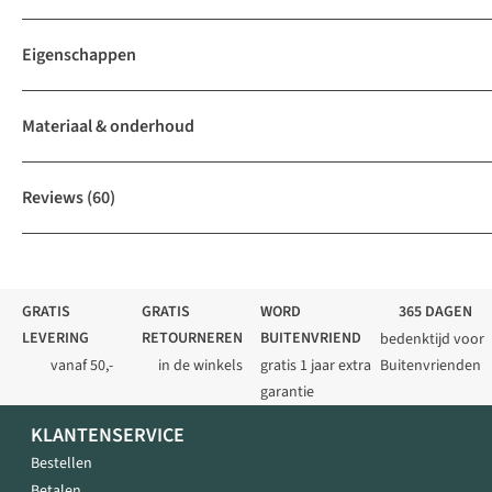
Eigenschappen
Materiaal & onderhoud
Reviews
(60)
GRATIS
GRATIS
WORD
365 DAGEN
LEVERING
RETOURNEREN
BUITENVRIEND
bedenktijd voor
vanaf 50,-
in de winkels
gratis 1 jaar extra
Buitenvrienden
garantie
KLANTENSERVICE
Bestellen
Betalen