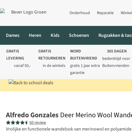
Onderhoud
Reparatie
Winke
Dames
Heren
Kids
Schoenen
Rugzakken & tas
GRATIS
GRATIS
WORD
365 DAGEN
LEVERING
RETOURNEREN
BUITENVRIEND
bedenktijd voor
vanaf 50,-
in de winkels
gratis 1 jaar extra
Buitenvrienden
garantie
Home
Heren
Sokken
Wandelsokken
Deer Merino Wool Wa
Alfredo Gonzales
Deer Merino Wool Wand
60 review
Vrolijke en functionele wandelsok van merinowol en polyamide 