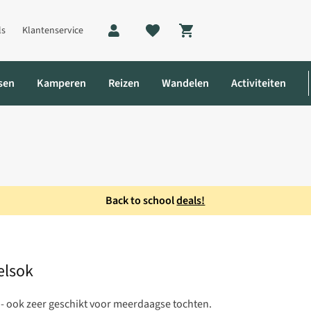
ls
Klantenservice
Shopping cart
sen
Kamperen
Reizen
Wandelen
Activiteiten
Back to school
deals!
ndelsok
elsok
- ook zeer geschikt voor meerdaagse tochten.