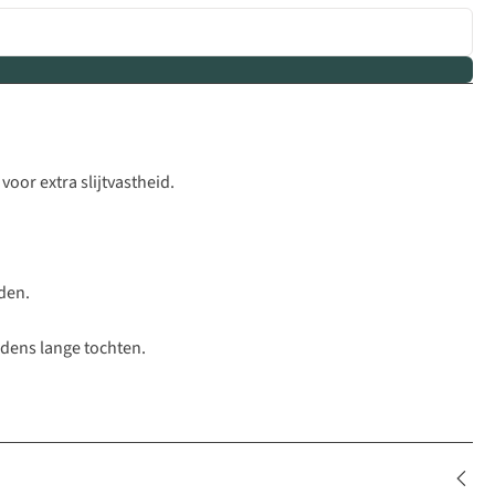
oor extra slijtvastheid.
den.
jdens lange tochten.