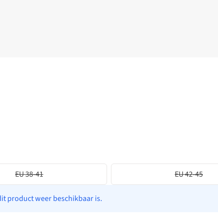
EU 38-41
EU 42-45
dit product weer beschikbaar is.