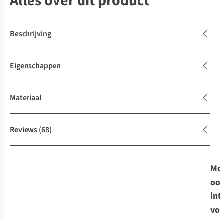
Alles over dit product
Beschrijving
Eigenschappen
Materiaal
Reviews
(68)
Mo
oo
in
vo