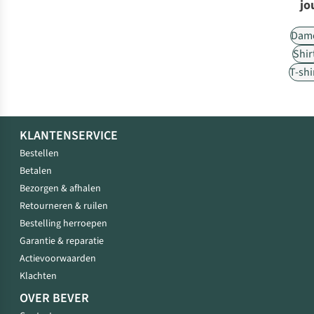
jo
Dam
Shir
T-shi
KLANTENSERVICE
Bestellen
Betalen
Bezorgen & afhalen
Retourneren & ruilen
Bestelling herroepen
Garantie & reparatie
Actievoorwaarden
Klachten
OVER BEVER