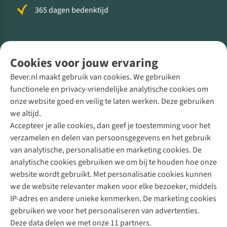
365 dagen bedenktijd
Volg ons voor meer Buiten
Cookies voor jouw ervaring
Bever.nl maakt gebruik van cookies. We gebruiken
functionele en privacy-vriendelijke analytische cookies om
onze website goed en veilig te laten werken. Deze gebruiken
Direct advies van een Buitenexpert
we altijd.
Accepteer je alle cookies, dan geef je toestemming voor het
+31 (0)85 888 50 88
verzamelen en delen van persoonsgegevens en het gebruik
+31 6 12 28 49 80
van analytische, personalisatie en marketing cookies. De
analytische cookies gebruiken we om bij te houden hoe onze
Contactformulier
website wordt gebruikt. Met personalisatie cookies kunnen
we de website relevanter maken voor elke bezoeker, middels
IP-adres en andere unieke kenmerken. De marketing cookies
Algeme
gebruiken we voor het personaliseren van advertenties.
voorwa
Deze data delen we met onze 11 partners.