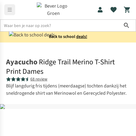
Sho
Back to school
deals!
Shirts
T-shirts
Ayacucho
Ridge Trail Merino T-Shirt
Print Dames
68 review
Blijf langdurig fris tijdens (meerdaagse) tochten dankzij het
sneldrogende shirt van Merinowol en Gerecycled Polyester.