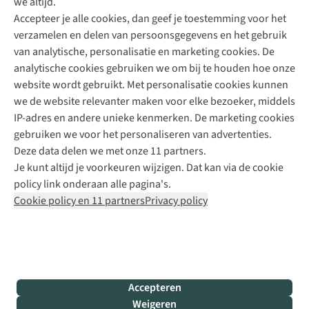
we altijd.
Accepteer je alle cookies, dan geef je toestemming voor het
+31 (0)85 888 50 88
verzamelen en delen van persoonsgegevens en het gebruik
+31 6 12 28 49 80
van analytische, personalisatie en marketing cookies. De
analytische cookies gebruiken we om bij te houden hoe onze
Contactformulier
website wordt gebruikt. Met personalisatie cookies kunnen
we de website relevanter maken voor elke bezoeker, middels
IP-adres en andere unieke kenmerken. De marketing cookies
Algeme
gebruiken we voor het personaliseren van advertenties.
voorwa
Deze data delen we met onze 11 partners.
|
Je kunt altijd je voorkeuren wijzigen. Dat kan via de cookie
Priva
policy link onderaan alle pagina's.
polic
Cookie policy en 11 partners
Privacy policy
|
Cook
polic
|
© 202
Accepteren
Bever
Weigeren
B.V. Al