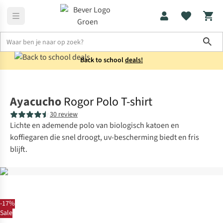
Sho
Back to school
deals!
Shirts
Polo's
Ayacucho
Rogor Polo T-shirt
30 review
Lichte en ademende polo van biologisch katoen en
koffiegaren die snel droogt, uv-bescherming biedt en fris
blijft.
-17%
Sale