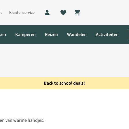
ls
Klantenservice
Shopping cart
sen
Kamperen
Reizen
Wandelen
Activiteiten
Back to school
deals!
en van warme handjes.