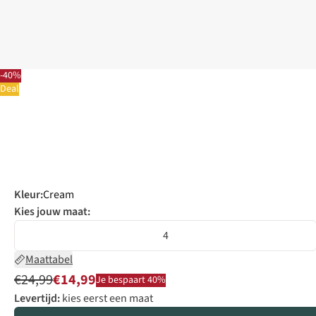
-40%
Deal
Kleur
:
Cream
Kies jouw maat:
4
Maattabel
€24,99
€14,99
Je bespaart 40%
Levertijd:
kies eerst een maat