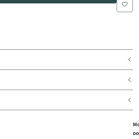
Mo
oo