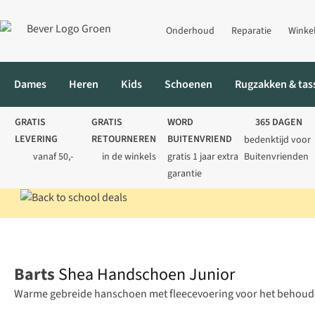
Onderhoud
Reparatie
Winke
Dames
Heren
Kids
Schoenen
Rugzakken & tas
GRATIS
GRATIS
WORD
365 DAGEN
LEVERING
RETOURNEREN
BUITENVRIEND
bedenktijd voor
vanaf 50,-
in de winkels
gratis 1 jaar extra
Buitenvrienden
garantie
Home
Kids
Handschoenen
Shea Handschoen Junior
Barts
Shea Handschoen Junior
Warme gebreide hanschoen met fleecevoering voor het behoud