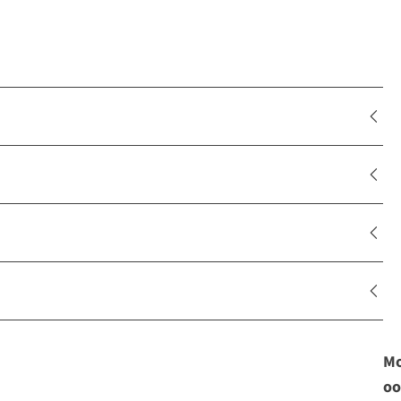
Mo
oo