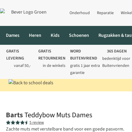
Onderhoud
Reparatie
Winke
Dames
Heren
Kids
Schoenen
Rugzakken & tas
GRATIS
GRATIS
WORD
365 DAGEN
LEVERING
RETOURNEREN
BUITENVRIEND
bedenktijd voor
vanaf 50,-
in de winkels
gratis 1 jaar extra
Buitenvrienden
garantie
Home
Dames
Accessoires
Mutsen
Teddybow Muts Dames
Barts
Teddybow Muts Dames
5 review
Zachte muts met verstelbare band voor een goede pasvorm.