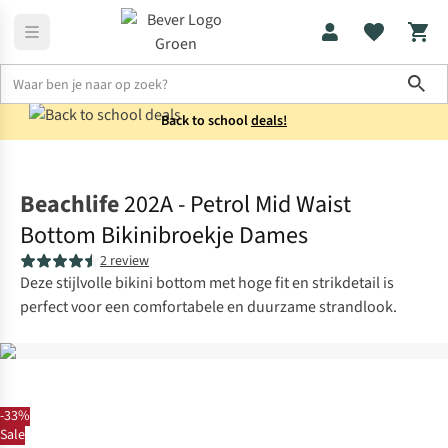
Sho
Back to school
deals!
Zwemkleding
Bikini's
Beachlife
202A - Petrol Mid Waist
Bottom Bikinibroekje Dames
2 review
Deze stijlvolle bikini bottom met hoge fit en strikdetail is
perfect voor een comfortabele en duurzame strandlook.
-33%
Sale