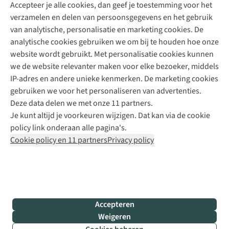
Accepteer je alle cookies, dan geef je toestemming voor het
+31 (0)85 888 50 88
verzamelen en delen van persoonsgegevens en het gebruik
+31 6 12 28 49 80
van analytische, personalisatie en marketing cookies. De
analytische cookies gebruiken we om bij te houden hoe onze
Contactformulier
website wordt gebruikt. Met personalisatie cookies kunnen
we de website relevanter maken voor elke bezoeker, middels
IP-adres en andere unieke kenmerken. De marketing cookies
Algeme
gebruiken we voor het personaliseren van advertenties.
voorwa
Deze data delen we met onze 11 partners.
|
Je kunt altijd je voorkeuren wijzigen. Dat kan via de cookie
Priva
policy link onderaan alle pagina's.
polic
Cookie policy en 11 partners
Privacy policy
|
Cook
polic
|
© 202
Accepteren
Bever
Weigeren
B.V. Al