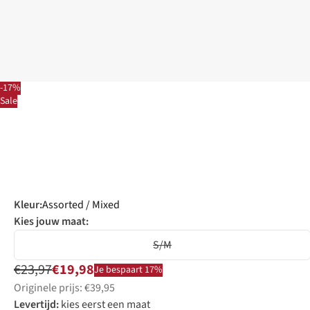
-17%
Sale
Kleur
:
Assorted / Mixed
Kies jouw maat:
S/M
€23,97
€19,98
Je bespaart 17%
Originele prijs: €39,95
Levertijd:
kies eerst een maat