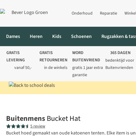
Onderhoud
Reparatie
Winke
Dames
Heren
Kids
Schoenen
Rugzakken & tas
GRATIS
GRATIS
WORD
365 DAGEN
LEVERING
RETOURNEREN
BUITENVRIEND
bedenktijd voor
vanaf 50,-
in de winkels
gratis 1 jaar extra
Buitenvrienden
garantie
Home
Heren
Accessoires
Hoeden
Bucket Hat
Buitenmens
Bucket Hat
5 review
Bucket hoed gemaakt van oude katoenen tenten. Elke item is unie