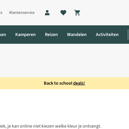
ls
Klantenservice
Shopping cart
sen
Kamperen
Reizen
Wandelen
Activiteiten
Back to school
deals!
k, je kan online niet kiezen welke kleur je ontvangt.