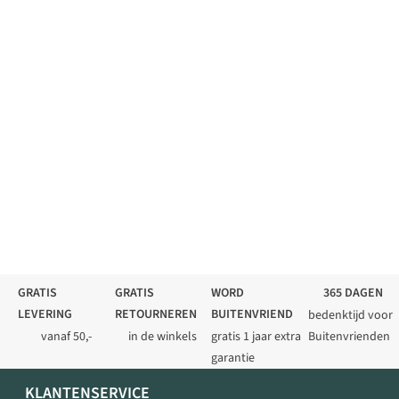
GRATIS
GRATIS
WORD
365 DAGEN
LEVERING
RETOURNEREN
BUITENVRIEND
bedenktijd voor
vanaf 50,-
in de winkels
gratis 1 jaar extra
Buitenvrienden
garantie
KLANTENSERVICE