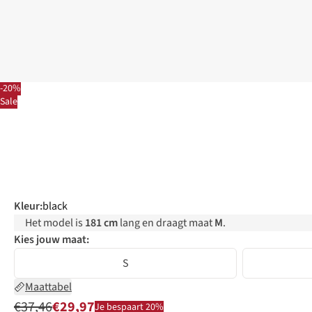
-20%
Sale
Kleur
:
black
Het model is
181 cm
lang en draagt maat
M
.
Kies jouw maat:
S
Maattabel
€37,46
€29,97
Je bespaart 20%