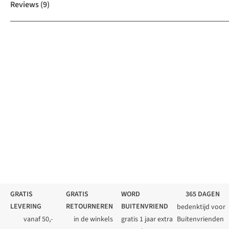
Reviews
(9)
GRATIS
GRATIS
WORD
365 DAGEN
LEVERING
RETOURNEREN
BUITENVRIEND
bedenktijd voor
vanaf 50,-
in de winkels
gratis 1 jaar extra
Buitenvrienden