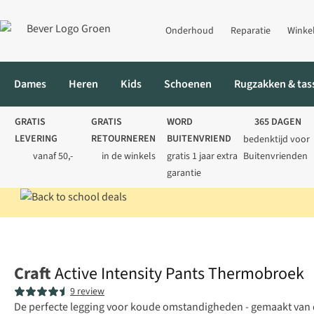
Onderhoud
Reparatie
Winke
Dames
Heren
Kids
Schoenen
Rugzakken & tas
GRATIS
GRATIS
WORD
365 DAGEN
LEVERING
RETOURNEREN
BUITENVRIEND
bedenktijd voor
vanaf 50,-
in de winkels
gratis 1 jaar extra
Buitenvrienden
garantie
Home
Heren
Thermokleding
Thermobroeken
Active Inten
Craft
Active Intensity Pants Thermobroek
9 review
De perfecte legging voor koude omstandigheden - gemaakt van d