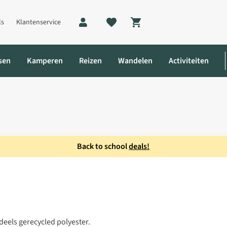
ls
Klantenservice
Shopping cart
sen
Kamperen
Reizen
Wandelen
Activiteiten
Back to school
deals!
sity Pants Thermobroek
eels gerecycled polyester.