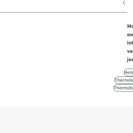
Mo
oo
in
vo
jo
Her
Thermok
Thermob