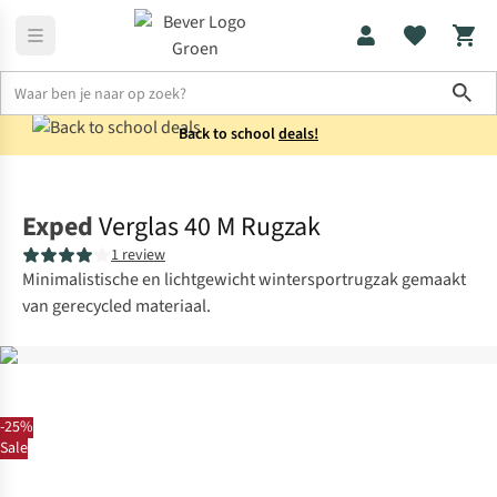
Sho
Back to school
deals!
Rugzakken
Waterdichte rugzakken
Exped
Verglas 40 M Rugzak
1 review
Minimalistische en lichtgewicht wintersportrugzak gemaakt
van gerecycled materiaal.
-25%
Sale