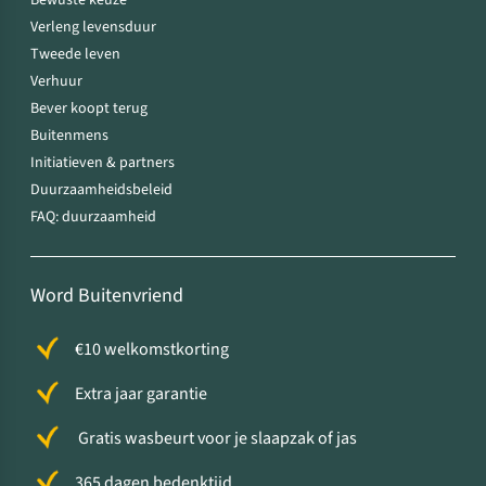
Bewuste keuze
Verleng levensduur
Tweede leven
Verhuur
Bever koopt terug
Buitenmens
Initiatieven & partners
Duurzaamheidsbeleid
FAQ: duurzaamheid
Word Buitenvriend
€10 welkomstkorting
Extra jaar garantie
Gratis wasbeurt voor je slaapzak of jas
365 dagen bedenktijd