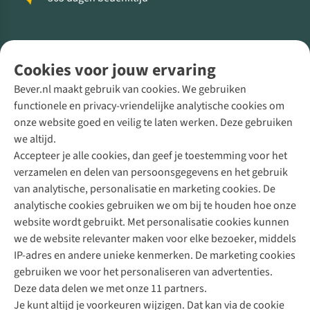
Volg ons voor meer Buiten
Cookies voor jouw ervaring
Bever.nl maakt gebruik van cookies. We gebruiken
functionele en privacy-vriendelijke analytische cookies om
onze website goed en veilig te laten werken. Deze gebruiken
Direct advies van een Buitenexpert
we altijd.
Accepteer je alle cookies, dan geef je toestemming voor het
+31 (0)85 888 50 88
verzamelen en delen van persoonsgegevens en het gebruik
+31 6 12 28 49 80
van analytische, personalisatie en marketing cookies. De
analytische cookies gebruiken we om bij te houden hoe onze
Contactformulier
website wordt gebruikt. Met personalisatie cookies kunnen
we de website relevanter maken voor elke bezoeker, middels
IP-adres en andere unieke kenmerken. De marketing cookies
Algeme
gebruiken we voor het personaliseren van advertenties.
voorwa
Deze data delen we met onze 11 partners.
|
Je kunt altijd je voorkeuren wijzigen. Dat kan via de cookie