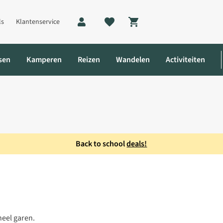
ls
Klantenservice
Shopping cart
sen
Kamperen
Reizen
Wandelen
Activiteiten
Back to school
deals!
eel garen.