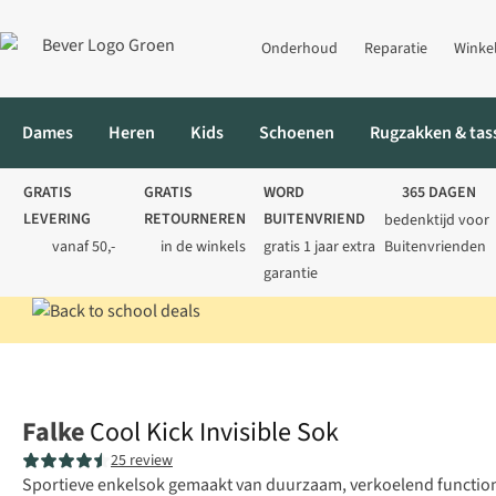
Onderhoud
Reparatie
Winke
Dames
Heren
Kids
Schoenen
Rugzakken & tas
GRATIS
GRATIS
WORD
365 DAGEN
LEVERING
RETOURNEREN
BUITENVRIEND
bedenktijd voor
vanaf 50,-
in de winkels
gratis 1 jaar extra
Buitenvrienden
garantie
Home
Heren
Sokken
Wandelsokken
Cool Kick Invisible Sok
Falke
Cool Kick Invisible Sok
25 review
Sportieve enkelsok gemaakt van duurzaam, verkoelend function