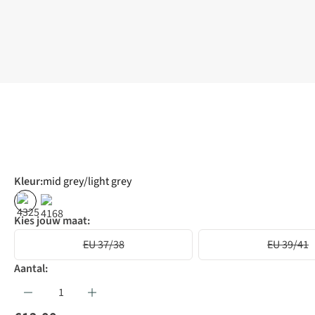
Kleur
:
mid grey/light grey
Kies jouw maat:
EU 37/38
EU 39/41
Aantal: