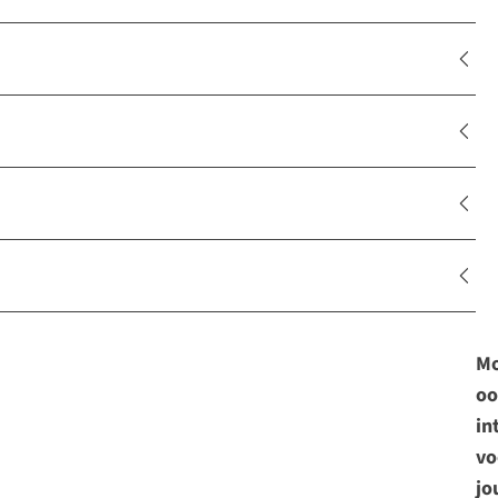
Mo
oo
in
vo
jo