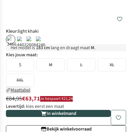
Kleur
:
light khaki
%
Het model is
183 cm
lang en draagt maat
M
.
Kies jouw maat:
S
M
L
XL
XXL
Maattabel
€84,95
€63,71
Je bespaart €21,24
Levertijd:
kies eerst een maat
In winkelmand
Bekijk winkelvoorraad