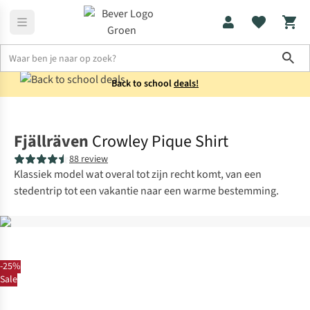
Sho
Back to school
deals!
Shirts
Polo's
Fjällräven
Crowley Pique Shirt
88 review
Klassiek model wat overal tot zijn recht komt, van een
stedentrip tot een vakantie naar een warme bestemming.
-25%
Sale