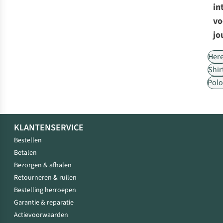
in
vo
jo
Her
Shir
Polo
KLANTENSERVICE
Bestellen
Betalen
Bezorgen & afhalen
Retourneren & ruilen
Bestelling herroepen
Garantie & reparatie
Actievoorwaarden