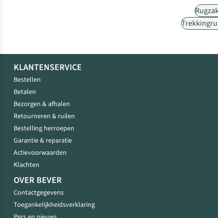
Rugza
Trekkingr
KLANTENSERVICE
Bestellen
Betalen
Bezorgen & afhalen
Retourneren & ruilen
Bestelling herroepen
Garantie & reparatie
Actievoorwaarden
Klachten
OVER BEVER
Contactgegevens
Toegankelijkheidsverklaring
Pers en nieuws