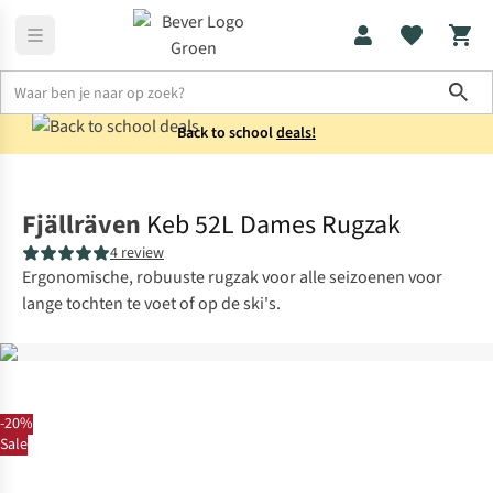
Sho
Back to school
deals!
Rugzakken
Trekkingrugzakken
Fjällräven
Keb 52L Dames Rugzak
4 review
Ergonomische, robuuste rugzak voor alle seizoenen voor
lange tochten te voet of op de ski's.
-20%
Sale