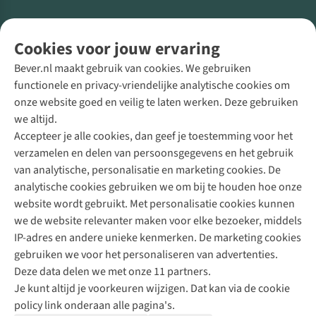
Volg ons voor meer Buiten
Cookies voor jouw ervaring
Bever.nl maakt gebruik van cookies. We gebruiken
functionele en privacy-vriendelijke analytische cookies om
onze website goed en veilig te laten werken. Deze gebruiken
Direct advies van een Buitenexpert
we altijd.
Accepteer je alle cookies, dan geef je toestemming voor het
+31 (0)85 888 50 88
verzamelen en delen van persoonsgegevens en het gebruik
+31 6 12 28 49 80
van analytische, personalisatie en marketing cookies. De
analytische cookies gebruiken we om bij te houden hoe onze
Contactformulier
website wordt gebruikt. Met personalisatie cookies kunnen
we de website relevanter maken voor elke bezoeker, middels
IP-adres en andere unieke kenmerken. De marketing cookies
Algeme
gebruiken we voor het personaliseren van advertenties.
voorwa
Deze data delen we met onze 11 partners.
|
Je kunt altijd je voorkeuren wijzigen. Dat kan via de cookie
Priva
policy link onderaan alle pagina's.