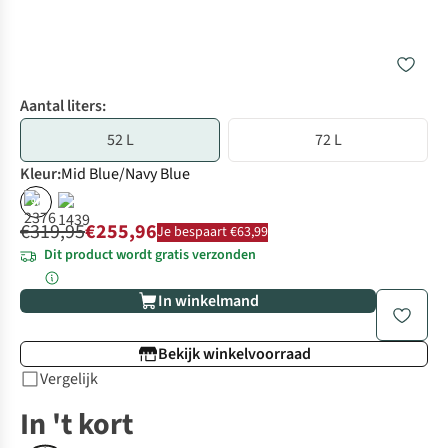
Aantal liters:
52 L
72 L
Kleur
:
Mid Blue/Navy Blue
%
€319,95
€255,96
Je bespaart €63,99
Dit product wordt gratis verzonden
In winkelmand
Bekijk winkelvoorraad
Vergelijk
In 't kort