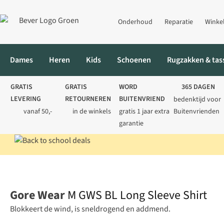
Onderhoud
Reparatie
Winke
Dames
Heren
Kids
Schoenen
Rugzakken & tas
GRATIS
GRATIS
WORD
365 DAGEN
LEVERING
RETOURNEREN
BUITENVRIEND
bedenktijd voor
vanaf 50,-
in de winkels
gratis 1 jaar extra
Buitenvrienden
garantie
Home
Heren
Thermokleding
Thermoshirts
M GWS BL Long 
Gore Wear
M GWS BL Long Sleeve Shirt
Blokkeert de wind, is sneldrogend en addmend.