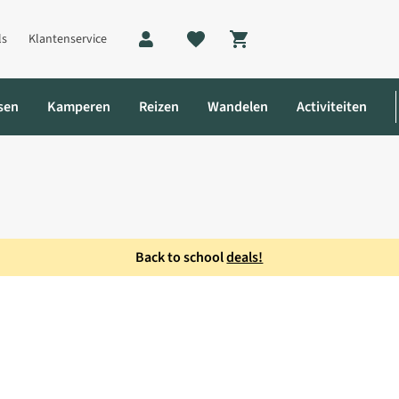
ls
Klantenservice
Shopping cart
sen
Kamperen
Reizen
Wandelen
Activiteiten
Back to school
deals!
Sleeve Shirt