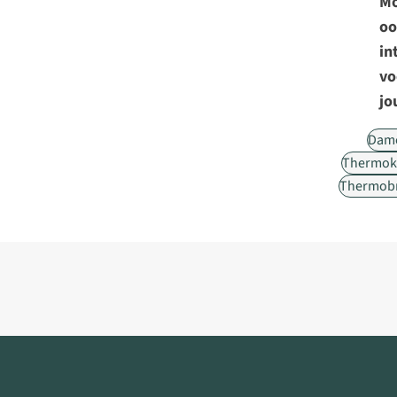
Mo
oo
in
vo
jo
Dam
Thermok
Thermob