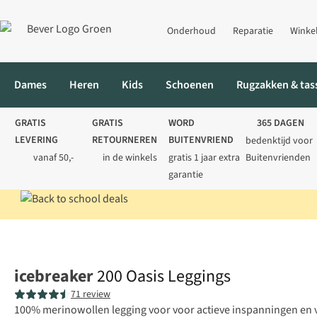
Onderhoud
Reparatie
Winke
Dames
Heren
Kids
Schoenen
Rugzakken & tas
GRATIS
GRATIS
WORD
365 DAGEN
LEVERING
RETOURNEREN
BUITENVRIEND
bedenktijd voor
vanaf 50,-
in de winkels
gratis 1 jaar extra
Buitenvrienden
garantie
Home
Dames
Thermokleding
Thermobroeken
200 Oasis L
icebreaker
200 Oasis Leggings
71 review
100% merinowollen legging voor voor actieve inspanningen en 