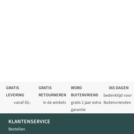
GRATIS
GRATIS
WORD
365 DAGEN
LEVERING
RETOURNEREN
BUITENVRIEND
bedenktijd voor
vanaf 50,-
in de winkels
gratis 1 jaar extra
Buitenvrienden
garantie
KLANTENSERVICE
Bestellen