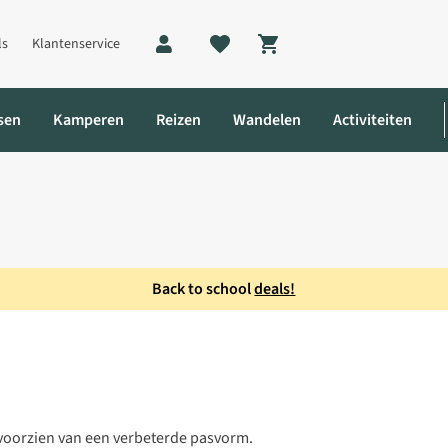
ls
Klantenservice
Shopping cart
sen
Kamperen
Reizen
Wandelen
Activiteiten
Back to school
deals!
eggings
voorzien van een verbeterde pasvorm.