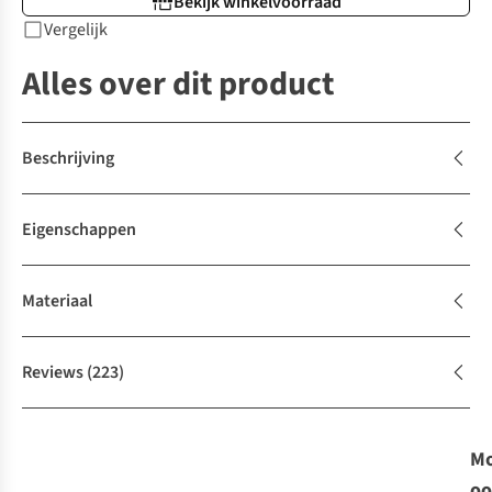
Bekijk winkelvoorraad
Vergelijk
Alles over dit product
Beschrijving
Eigenschappen
Materiaal
Reviews
(223)
Mo
oo