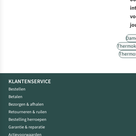
in
vo
jo
Dam
Thermok
Thermos
KLANTENSERVICE
Bestellen
Betalen
Bezorgen & afhalen
Retourneren & ruilen
Bestelling herroepen
Garantie & reparatie
Actievoorwaarden