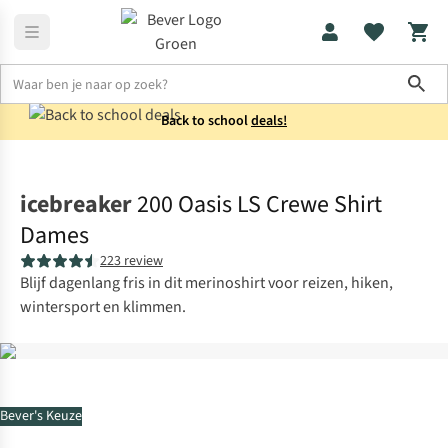
Sho
Back to school
deals!
Thermokleding
Thermoshirts
icebreaker
200 Oasis LS Crewe Shirt
Dames
223 review
Blijf dagenlang fris in dit merinoshirt voor reizen, hiken,
wintersport en klimmen.
Bever's Keuze