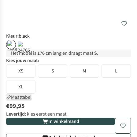
Kleur
:
black
Het model is
176 cm
lang en draagt maat
S
.
Kies jouw maat:
XS
S
M
L
XL
Maattabel
€99,95
Levertijd:
kies eerst een maat
In winkelmand