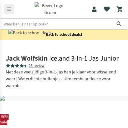
Sho
Back to school
deals!
Jassen
3-in-1 jassen
Jack Wolfskin
Iceland 3-In-1 Jas Junior
26 review
Met deze veelzijdige 3-in-1-jas ben je klaar voor wisselend
weer | Waterdichte buitenjas | Uitneembaar fleece voor
warmte.
-50%
Sale