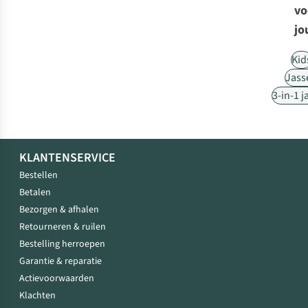
vo
jo
Kid
Jass
3-in-1 j
KLANTENSERVICE
Bestellen
Betalen
Bezorgen & afhalen
Retourneren & ruilen
Bestelling herroepen
Garantie & reparatie
Actievoorwaarden
Klachten