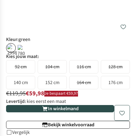
Kleur
:
green
%
%
Kies jouw maat:
92 cm
104 cm
116 cm
128 cm
140 cm
152 cm
164 cm
176 cm
€119,95
€59,98
Je bespaart €59,97
Levertijd:
kies eerst een maat
In winkelmand
Bekijk winkelvoorraad
Vergelijk