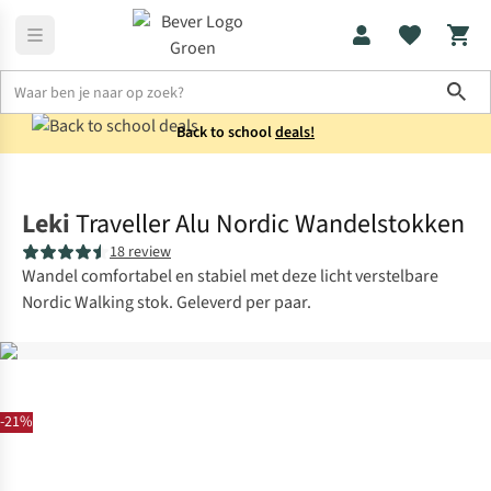
Sho
Back to school
deals!
Wandelaccessoires
Wandelstokken
Leki
Traveller Alu Nordic Wandelstokken
18 review
Wandel comfortabel en stabiel met deze licht verstelbare
Nordic Walking stok. Geleverd per paar.
-21%