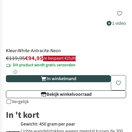
1 video
Kleur
:
White-Antracite-Neon
€119,95
€94,95
Je bespaart €25,00
Dit product wordt gratis verzonden
In winkelmand
Bekijk winkelvoorraad
Vergelijk
In 't kort
Gewicht: 450 gram per paar
Lichte wandelstokken wegen meestal tussen de 300