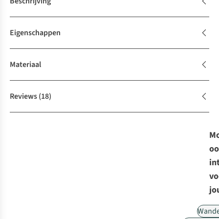
Beschrijving
Eigenschappen
Materiaal
Reviews
(18)
Mo
oo
in
vo
jo
Wande