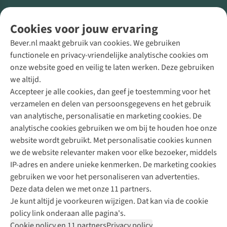
Volg ons voor meer Buiten
Cookies voor jouw ervaring
Bever.nl maakt gebruik van cookies. We gebruiken
functionele en privacy-vriendelijke analytische cookies om
onze website goed en veilig te laten werken. Deze gebruiken
Direct advies van een Buitenexpert
we altijd.
Accepteer je alle cookies, dan geef je toestemming voor het
+31 (0)85 888 50 88
verzamelen en delen van persoonsgegevens en het gebruik
+31 6 12 28 49 80
van analytische, personalisatie en marketing cookies. De
analytische cookies gebruiken we om bij te houden hoe onze
Contactformulier
website wordt gebruikt. Met personalisatie cookies kunnen
we de website relevanter maken voor elke bezoeker, middels
IP-adres en andere unieke kenmerken. De marketing cookies
Algeme
gebruiken we voor het personaliseren van advertenties.
voorwa
Deze data delen we met onze 11 partners.
|
Je kunt altijd je voorkeuren wijzigen. Dat kan via de cookie
Priva
policy link onderaan alle pagina's.
polic
Cookie policy en 11 partners
Privacy policy