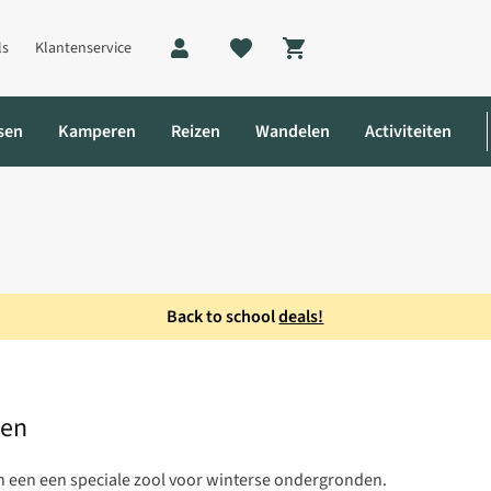
ls
Klantenservice
Shopping cart
sen
Kamperen
Reizen
Wandelen
Activiteiten
Back to school
deals!
x Winter Wandelschoen
oen
een een speciale zool voor winterse ondergronden.