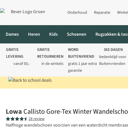
Onderhoud
Reparatie
Winke
Dames
Heren
Kids
Schoenen
Rugzakken & tas
GRATIS
GRATIS
WORD
365 DAGEN
LEVERING
RETOURNEREN
BUITENVRIEND
bedenktijd voor
vanaf 50,-
in de winkels
gratis 1 jaar extra
Buitenvrienden
garantie
Home
Heren
Schoenen
Wandelschoenen
Callisto Gore-Te
Lowa
Callisto Gore-Tex Winter Wandelsch
28 review
Halfhoge wandelschoen voorzien van een waterdicht membraan 