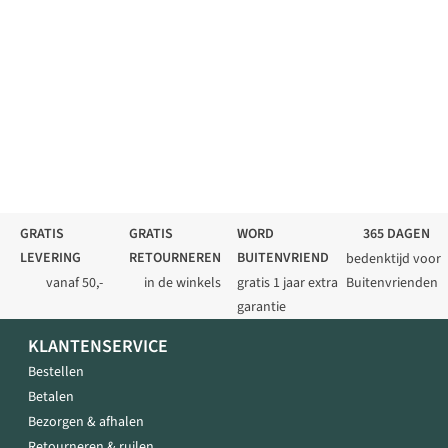
GRATIS
GRATIS
WORD
365 DAGEN
LEVERING
RETOURNEREN
BUITENVRIEND
bedenktijd voor
vanaf 50,-
in de winkels
gratis 1 jaar extra
Buitenvrienden
garantie
KLANTENSERVICE
Bestellen
Betalen
Bezorgen & afhalen
Retourneren & ruilen