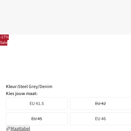
-17%
Sale
Kleur
:
Steel Grey/Denim
Kies jouw maat:
EU 41.5
EU 42
EU 45
EU 46
Maattabel