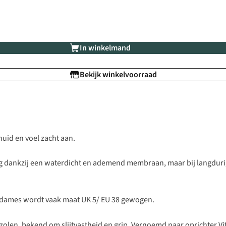
In winkelmand
Bekijk winkelvoorraad
uid en voel zacht aan.
 dankzij een waterdicht en ademend membraan, maar bij langdurig
 dames wordt vaak maat UK 5/ EU 38 gewogen.
olen, bekend om slijtvastheid en grip. Vernoemd naar oprichter Vi