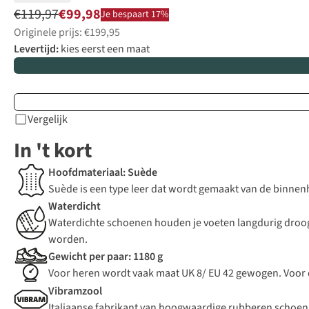
€119,97
€99,98
Je bespaart 17%
Originele prijs: €199,95
Levertijd:
kies eerst een maat
Vergelijk
In 't kort
Hoofdmateriaal: Suède
Suède is een type leer dat wordt gemaakt van de binnenh
Waterdicht
Waterdichte schoenen houden je voeten langdurig droog
worden.
Gewicht per paar: 1180 g
Voor heren wordt vaak maat UK 8/ EU 42 gewogen. Voor
Vibramzool
Italiaanse fabrikant van hoogwaardige rubberen schoenz