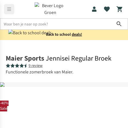
Sho
Back to school
deals!
Broeken
Capri's
Maier Sports
Jennisei Regular Broek
9 review
Functionele zomerbroek van Maier.
-40%
Sale