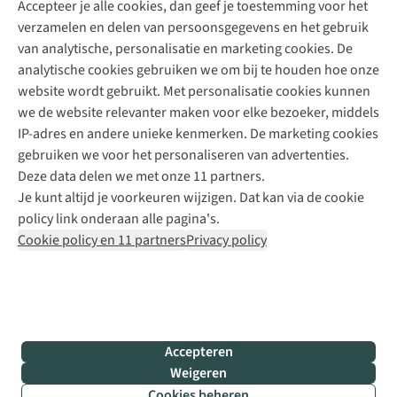
Accepteer je alle cookies, dan geef je toestemming voor het
+31 (0)85 888 50 88
verzamelen en delen van persoonsgegevens en het gebruik
+31 6 12 28 49 80
van analytische, personalisatie en marketing cookies. De
analytische cookies gebruiken we om bij te houden hoe onze
Contactformulier
website wordt gebruikt. Met personalisatie cookies kunnen
we de website relevanter maken voor elke bezoeker, middels
IP-adres en andere unieke kenmerken. De marketing cookies
Algeme
gebruiken we voor het personaliseren van advertenties.
voorwa
Deze data delen we met onze 11 partners.
|
Je kunt altijd je voorkeuren wijzigen. Dat kan via de cookie
Priva
policy link onderaan alle pagina's.
polic
Cookie policy en 11 partners
Privacy policy
|
Cook
polic
|
© 202
Accepteren
Bever
Weigeren
B.V. Al
Cookies beheren