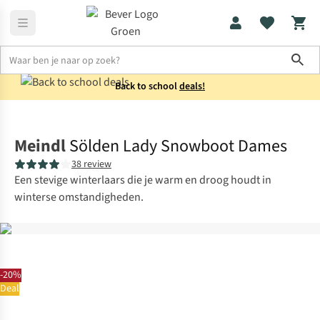
Sho
Back to school
deals!
Laarzen
Snowboots
Meindl
Sölden Lady Snowboot Dames
38 review
Een stevige winterlaars die je warm en droog houdt in
winterse omstandigheden.
-20%
Deal