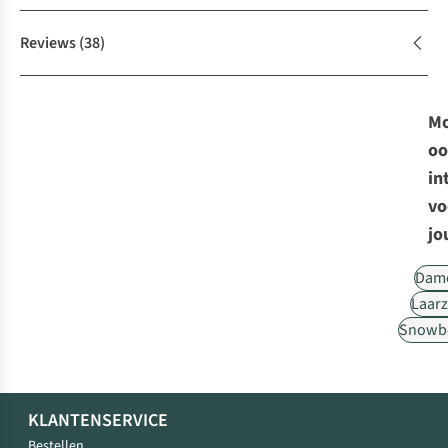
Reviews
(38)
Mo
oo
in
vo
jo
Dam
Laar
Snowb
KLANTENSERVICE
Bestellen