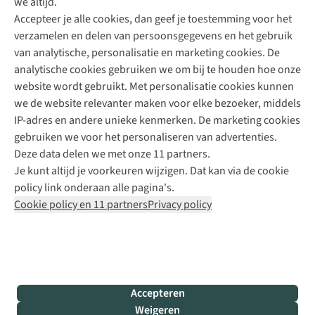
we altijd.
Accepteer je alle cookies, dan geef je toestemming voor het
+31 (0)85 888 50 88
verzamelen en delen van persoonsgegevens en het gebruik
+31 6 12 28 49 80
van analytische, personalisatie en marketing cookies. De
analytische cookies gebruiken we om bij te houden hoe onze
Contactformulier
website wordt gebruikt. Met personalisatie cookies kunnen
we de website relevanter maken voor elke bezoeker, middels
IP-adres en andere unieke kenmerken. De marketing cookies
Algeme
gebruiken we voor het personaliseren van advertenties.
voorwa
Deze data delen we met onze 11 partners.
|
Je kunt altijd je voorkeuren wijzigen. Dat kan via de cookie
Priva
policy link onderaan alle pagina's.
polic
Cookie policy en 11 partners
Privacy policy
|
Cook
polic
|
© 202
Accepteren
Bever
Weigeren
B.V. Al