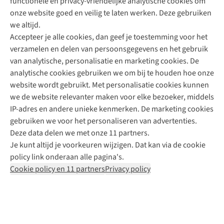
functionele en privacy-vriendelijke analytische cookies om
onze website goed en veilig te laten werken. Deze gebruiken
Direct advies van een Buitenexpert
we altijd.
Accepteer je alle cookies, dan geef je toestemming voor het
+31 (0)85 888 50 88
verzamelen en delen van persoonsgegevens en het gebruik
+31 6 12 28 49 80
van analytische, personalisatie en marketing cookies. De
analytische cookies gebruiken we om bij te houden hoe onze
Contactformulier
website wordt gebruikt. Met personalisatie cookies kunnen
we de website relevanter maken voor elke bezoeker, middels
IP-adres en andere unieke kenmerken. De marketing cookies
Algeme
gebruiken we voor het personaliseren van advertenties.
voorwa
Deze data delen we met onze 11 partners.
|
Je kunt altijd je voorkeuren wijzigen. Dat kan via de cookie
Priva
policy link onderaan alle pagina's.
polic
Cookie policy en 11 partners
Privacy policy
|
Cook
polic
|
© 202