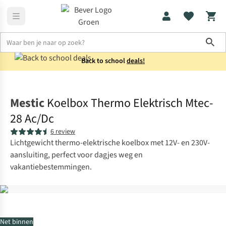
Sho
Back to school
deals!
Koken
Koelboxen elektrisch
Mestic
Koelbox Thermo Elektrisch Mtec-
28 Ac/Dc
6 review
Lichtgewicht thermo-elektrische koelbox met 12V- en 230V-
aansluiting, perfect voor dagjes weg en
vakantiebestemmingen.
Net binnen