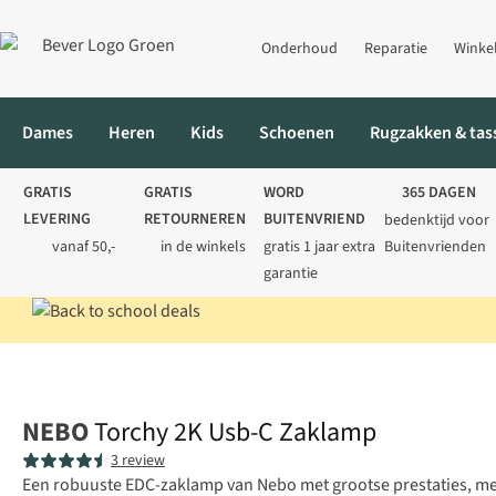
Onderhoud
Reparatie
Winke
Dames
Heren
Kids
Schoenen
Rugzakken & tas
GRATIS
GRATIS
WORD
365 DAGEN
LEVERING
RETOURNEREN
BUITENVRIEND
bedenktijd voor
vanaf 50,-
in de winkels
gratis 1 jaar extra
Buitenvrienden
garantie
Home
Kamperen
Verlichting
Zaklampen
Torchy 2K Usb-C 
NEBO
Torchy 2K Usb-C Zaklamp
3 review
Een robuuste EDC-zaklamp van Nebo met grootse prestaties, m