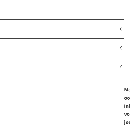
Mo
oo
in
vo
jo