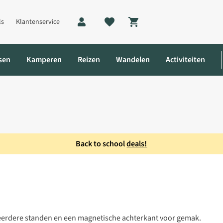
ls
Klantenservice
Shopping cart
sen
Kamperen
Reizen
Wandelen
Activiteiten
Back to school
deals!
Zaklamp
eerdere standen en een magnetische achterkant voor gemak.