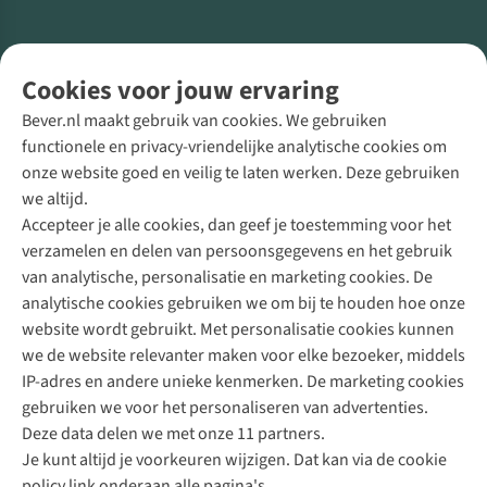
Volg ons voor meer Buiten
Cookies voor jouw ervaring
Bever.nl maakt gebruik van cookies. We gebruiken
functionele en privacy-vriendelijke analytische cookies om
onze website goed en veilig te laten werken. Deze gebruiken
Direct advies van een Buitenexpert
we altijd.
Accepteer je alle cookies, dan geef je toestemming voor het
+31 (0)85 888 50 88
verzamelen en delen van persoonsgegevens en het gebruik
+31 6 12 28 49 80
van analytische, personalisatie en marketing cookies. De
analytische cookies gebruiken we om bij te houden hoe onze
Contactformulier
website wordt gebruikt. Met personalisatie cookies kunnen
we de website relevanter maken voor elke bezoeker, middels
IP-adres en andere unieke kenmerken. De marketing cookies
Algeme
gebruiken we voor het personaliseren van advertenties.
voorwa
Deze data delen we met onze 11 partners.
|
Je kunt altijd je voorkeuren wijzigen. Dat kan via de cookie
Priva
policy link onderaan alle pagina's.