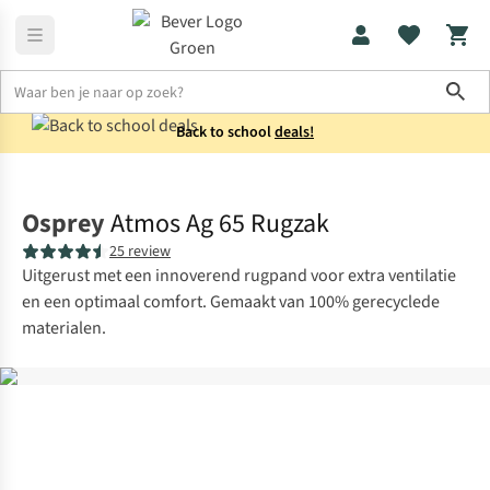
Sho
Back to school
deals!
Rugzakken
Trekkingrugzakken
Osprey
Atmos Ag 65 Rugzak
25 review
Uitgerust met een innoverend rugpand voor extra ventilatie
en een optimaal comfort. Gemaakt van 100% gerecyclede
materialen.