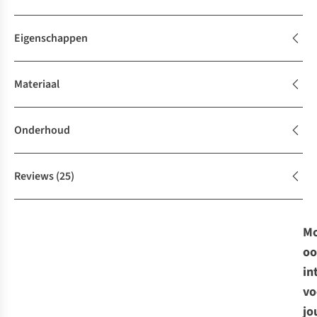
Eigenschappen
Materiaal
Onderhoud
Reviews
(25)
Mo
oo
in
vo
jo