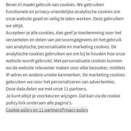
Bever.nl maakt gebruik van cookies. We gebruiken
functionele en privacy-vriendelijke analytische cookies om
onze website goed en veilig te laten werken. Deze gebruiken
Direct advies van een Buitenexpert
we altijd.
Accepteer je alle cookies, dan geef je toestemming voor het
+31 (0)85 888 50 88
verzamelen en delen van persoonsgegevens en het gebruik
+31 6 12 28 49 80
van analytische, personalisatie en marketing cookies. De
analytische cookies gebruiken we om bij te houden hoe onze
Contactformulier
website wordt gebruikt. Met personalisatie cookies kunnen
we de website relevanter maken voor elke bezoeker, middels
IP-adres en andere unieke kenmerken. De marketing cookies
Algeme
gebruiken we voor het personaliseren van advertenties.
voorwa
Deze data delen we met onze 11 partners.
|
Je kunt altijd je voorkeuren wijzigen. Dat kan via de cookie
Priva
policy link onderaan alle pagina's.
polic
Cookie policy en 11 partners
Privacy policy
|
Cook
polic