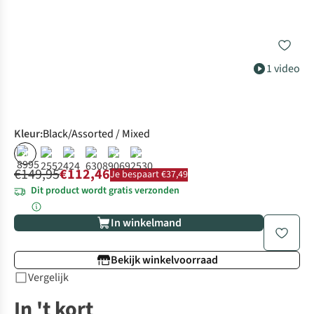
1 video
Kleur
:
Black/Assorted / Mixed
%
%
%
€149,95
€112,46
Je bespaart €37,49
Dit product wordt gratis verzonden
In winkelmand
Bekijk winkelvoorraad
Vergelijk
In 't kort