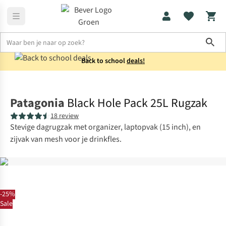
Sho
Back to school
deals!
Rugzakken
Laptoprugzakken
Patagonia
Black Hole Pack 25L Rugzak
18 review
Stevige dagrugzak met organizer, laptopvak (15 inch), en
zijvak van mesh voor je drinkfles.
-25%
Sale