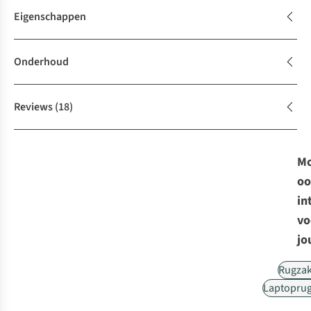
Eigenschappen
Onderhoud
Reviews
(18)
Mo
oo
in
vo
jo
Rugza
Laptopru