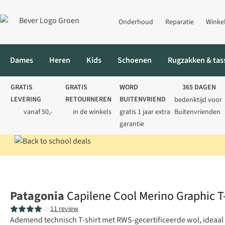
Onderhoud
Reparatie
Winke
Dames
Heren
Kids
Schoenen
Rugzakken & tas
GRATIS
GRATIS
WORD
365 DAGEN
LEVERING
RETOURNEREN
BUITENVRIEND
bedenktijd voor
vanaf 50,-
in de winkels
gratis 1 jaar extra
Buitenvrienden
garantie
Home
Dames
Shirts
T-shirts
Capilene Cool Merino Graphic 
Patagonia
Capilene Cool Merino Graphic T
11 review
Ademend technisch T-shirt met RWS-gecertificeerde wol, ideaa