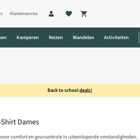
ls
Klantenservice
Shopping cart
sen
Kamperen
Reizen
Wandelen
Activiteiten
Back to school
deals!
T-Shirt Dames
-Shirt Dames
l voor comfort en geurcontrole in uiteenlopende omstandigheden.