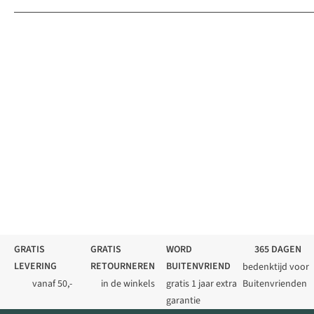
GRATIS
GRATIS
WORD
365 DAGEN
LEVERING
RETOURNEREN
BUITENVRIEND
bedenktijd voor
vanaf 50,-
in de winkels
gratis 1 jaar extra
Buitenvrienden
garantie