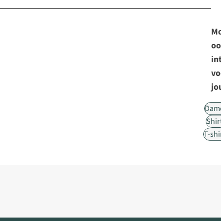
Mo
oo
in
vo
jo
Dam
Shir
T-shi