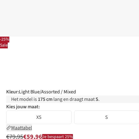
-25%
Sale
Kleur
:
Light Blue/Assorted / Mixed
Het model is
175 cm
lang en draagt maat
S
.
Kies jouw maat:
XS
S
Maattabel
€79,95
€59,96
Je bespaart 25%