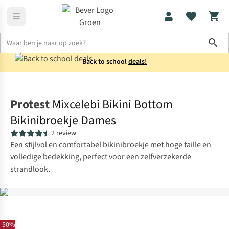
Sho
Back to school
deals!
Zwemkleding
Bikini's
Protest
Mixcelebi Bikini Bottom
Bikinibroekje Dames
2 review
Een stijlvol en comfortabel bikinibroekje met hoge taille en
volledige bedekking, perfect voor een zelfverzekerde
strandlook.
-50%