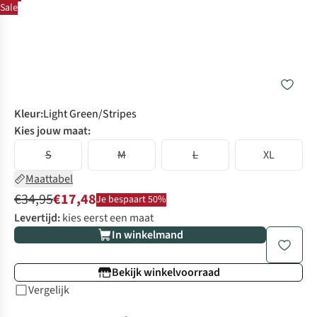
Sale
Kleur
:
Light Green/Stripes
Kies jouw maat:
S
M
L
XL
Maattabel
€34,95
€17,48
Je bespaart 50%
Levertijd:
kies eerst een maat
In winkelmand
Bekijk winkelvoorraad
Vergelijk