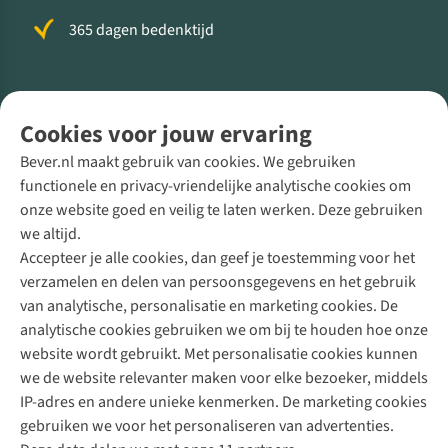
365 dagen bedenktijd
Volg ons voor meer Buiten
Cookies voor jouw ervaring
Bever.nl maakt gebruik van cookies. We gebruiken
functionele en privacy-vriendelijke analytische cookies om
onze website goed en veilig te laten werken. Deze gebruiken
Direct advies van een Buitenexpert
we altijd.
Accepteer je alle cookies, dan geef je toestemming voor het
+31 (0)85 888 50 88
verzamelen en delen van persoonsgegevens en het gebruik
+31 6 12 28 49 80
van analytische, personalisatie en marketing cookies. De
analytische cookies gebruiken we om bij te houden hoe onze
Contactformulier
website wordt gebruikt. Met personalisatie cookies kunnen
we de website relevanter maken voor elke bezoeker, middels
IP-adres en andere unieke kenmerken. De marketing cookies
Algeme
gebruiken we voor het personaliseren van advertenties.
voorwa